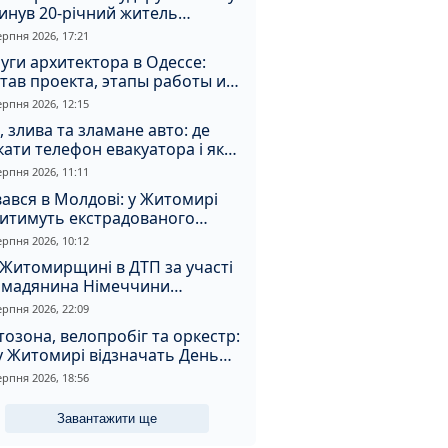
инув 20-річний житель
томирщини
ерпня 2026, 17:21
уги архитектора в Одессе:
тав проекта, этапы работы и
оимость
ерпня 2026, 12:15
, злива та зламане авто: де
ати телефон евакуатора і як
натрапити на аферистів
ерпня 2026, 11:11
ався в Молдові: у Житомирі
дитимуть екстрадованого
земця за сурогатний спирт і
ерпня 2026, 10:12
дмивання грошей
Житомирщині в ДТП за участі
омадянина Німеччини
страждали двоє людей
ерпня 2026, 22:09
озона, велопробіг та оркестр:
у Житомирі відзначать День
апора та День Незалежності
ерпня 2026, 18:56
Завантажити ще