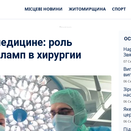
МІСЦЕВІ НОВИНИ
ЖИТОМИРЩИНА
СПОРТ
ОС
едицине: роль
Нар
ламп в хирургии
Звя
рі
07 С
Ви
ви
суд
06 С
сп
Зір
нас
06 С
Яке
це
дн
06 С
Під