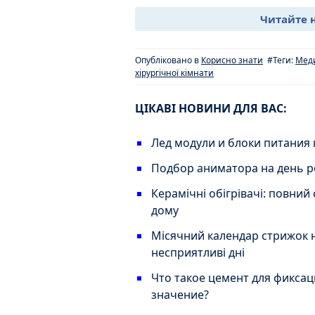
Читайте 
Опубліковано в
Корисно знати
#Теги:
Мед
хірургічної кімнати
ЦІКАВІ НОВИНИ ДЛЯ ВАС:
Лед модули и блоки питания
Подбор аниматора на день 
Керамічні обігрівачі: повний 
дому
Місячний календар стрижок н
несприятливі дні
Что такое цемент для фиксац
значение?