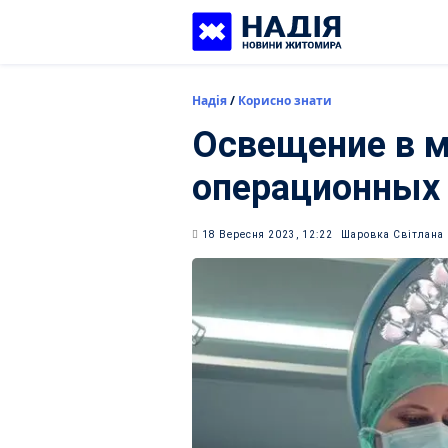
Skip
to
content
Надія
/
Корисно знати
Освещение в м
операционных 
18 Вересня 2023, 12:22
Шаровка Світлана