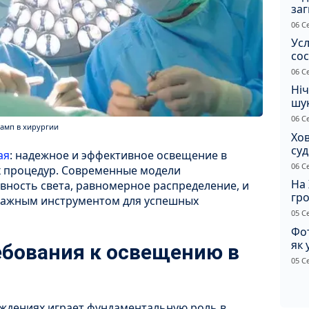
заг
Жи
06 С
Усл
сос
ст
06 С
Ніч
шук
не 
06 С
амп в хирургии
Хов
су
ая
: надежное и эффективное освещение в
іно
06 С
 процедур. Современные модели
ві
На 
ность света, равномерное распределение, и
гр
 важным инструментом для успешных
по
05 С
Фот
як 
бования к освещению в
Пр
05 С
ждениях играет фундаментальную роль в