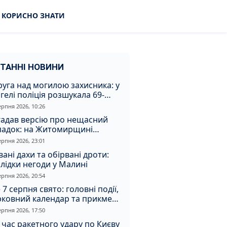
КОРИСНО ЗНАТИ
ТАННІ НОВИНИ
уга над могилою захисника: у
гелі поліція розшукала 69-
чного зловмисника
ерпня 2026, 10:26
гадав версію про нещасний
падок: на Житомирщині
итимуть чоловіка за вбивство
ерпня 2026, 23:01
івмешканки
вані дахи та обірвані дроти:
лідки негоди у Малині
ерпня 2026, 20:54
 7 серпня свято: головні події,
рковний календар та прикмети
я
ерпня 2026, 17:50
 час ракетного удару по Києву