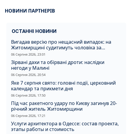
НОВИНИ ПАРТНЕРІВ
ОСТАННІ НОВИНИ
Вигадав версію про нещасний випадок: на
Житомирщині судитимуть чоловіка за
вбивство співмешканки
06 Серпня 2026, 23:01
Зірвані дахи та обірвані дроти: наслідки
негоди у Малині
06 Серпня 2026, 20:54
Яке 7 серпня свято: головні події, церковний
календар та прикмети дня
06 Серпня 2026, 17:50
Під час ракетного удару по Києву загинув 20-
річний житель Житомирщини
06 Серпня 2026, 17:21
Услуги архитектора в Одессе: состав проекта,
этапы работы и стоимость