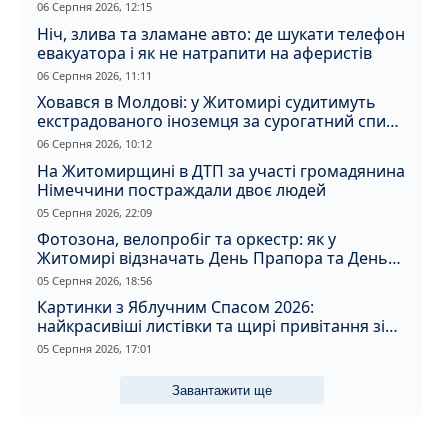
06 Серпня 2026, 12:15
Ніч, злива та зламане авто: де шукати телефон
евакуатора і як не натрапити на аферистів
06 Серпня 2026, 11:11
Ховався в Молдові: у Житомирі судитимуть
екстрадованого іноземця за сурогатний спирт
і відмивання грошей
06 Серпня 2026, 10:12
На Житомирщині в ДТП за участі громадянина
Німеччини постраждали двоє людей
05 Серпня 2026, 22:09
Фотозона, велопробіг та оркестр: як у
Житомирі відзначать День Прапора та День
Незалежності
05 Серпня 2026, 18:56
Картинки з Яблучним Спасом 2026:
найкрасивіші листівки та щирі привітання зі
святом
05 Серпня 2026, 17:01
Завантажити ще