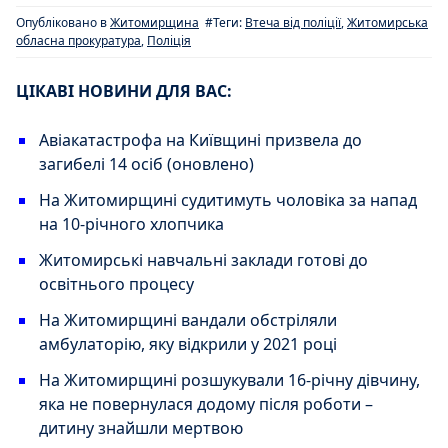
Опубліковано в
Житомирщина
#Теги:
Втеча від поліції
,
Житомирська
обласна прокуратура
,
Поліція
ЦІКАВІ НОВИНИ ДЛЯ ВАС:
Авіакатастрофа на Київщині призвела до
загибелі 14 осіб (оновлено)
На Житомирщині судитимуть чоловіка за напад
на 10-річного хлопчика
Житомирські навчальні заклади готові до
освітнього процесу
На Житомирщині вандали обстріляли
амбулаторію, яку відкрили у 2021 році
На Житомирщині розшукували 16-річну дівчину,
яка не повернулася додому після роботи –
дитину знайшли мертвою