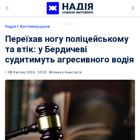
Skip
to
content
Надія
/
Житомирщина
Переїхав ногу поліцейському
та втік: у Бердичеві
судитимуть агресивного водія
08 Квітня 2026, 10:50
Міленко Анастасія