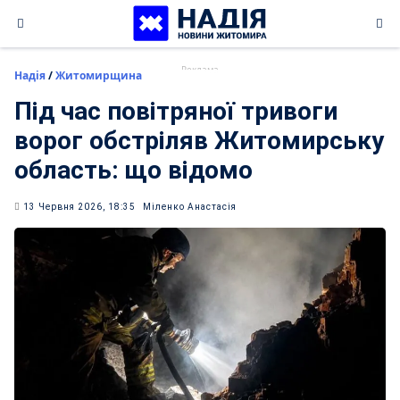
Skip
to
content
Надія
/
Житомирщина
Під час повітряної тривоги
ворог обстріляв Житомирську
область: що відомо
13 Червня 2026, 18:35
Міленко Анастасія