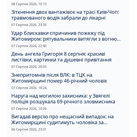
дитина отримала обмороження
08 Серпня 2026, 10:13
Зіткнення двох вантажівок на трасі Київ-Чоп:
травмованого водія забрали до лікарні
07 Серпня 2026, 23:35
Удар блискавки спричинив пожежу під
Житомиром: рятувальники витягли з вогню
кота
07 Серпня 2026, 22:40
День ангела Григорія 8 серпня: красиві
листівки, картинки та душевні привітання
07 Серпня 2026, 20:03
Знепритомнів після ВЛК: в ТЦК на
Житомирщині помер 46-річний чоловік
07 Серпня 2026, 18:24
Наруга над могилою захисника: у Звягелі
поліція розшукала 69-річного зловмисника
07 Серпня 2026, 10:26
Вигадав версію про нещасний випадок: на
Житомирщині судитимуть чоловіка за
вбивство співмешканки
06 Серпня 2026, 23:01