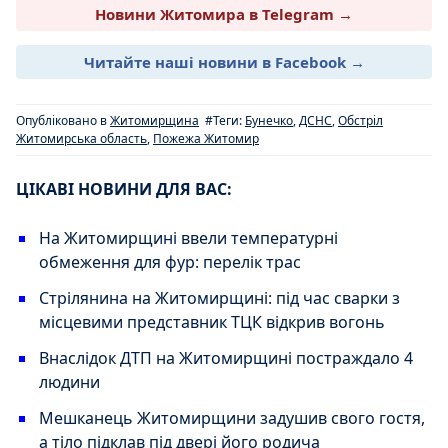
Новини Житомира в Telegram →
Читайте наші новини в Facebook →
Опубліковано в
Житомирщина
#Теги:
Бунечко
,
ДСНС
,
Обстріл
Житомирська область
,
Пожежа Житомир
ЦІКАВІ НОВИНИ ДЛЯ ВАС:
На Житомирщині ввели температурні
обмеження для фур: перелік трас
Стрілянина на Житомирщині: під час сварки з
місцевими представник ТЦК відкрив вогонь
Внаслідок ДТП на Житомирщині постраждало 4
людини
Мешканець Житомирщини задушив свого гостя,
а тіло підклав під двері його родича