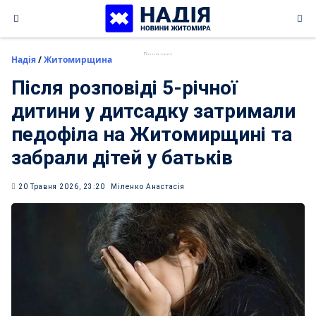
Skip
to
content
Надія
/
Житомирщина
Після розповіді 5-річної
дитини у дитсадку затримали
педофіла на Житомирщині та
забрали дітей у батьків
20 Травня 2026, 23:20
Міленко Анастасія