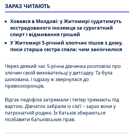
ЗАРАЗ ЧИТАЮТЬ
Ховався в Молдові: у Житомирі судитимуть
екстрадованого іноземця за сурогатний
спирт і відмивання грошей
У Житомирі 5-річний хлопчик пішов з дому,
поки старша сестра спала: чим закінчилося
Через деякий час 5-річна дівчинка розповіла про
злочин своїй виховательці у дитсадку. Та була
шокована, і одразу ж звернулася до
правоохоронців.
Відтак педофіла затримали і тепер тримають під
вартою. Дівчаток забрали із сім’ї – зараз вони у
патронатній родині. Їх батьків збираються
позбавити батьківських прав.