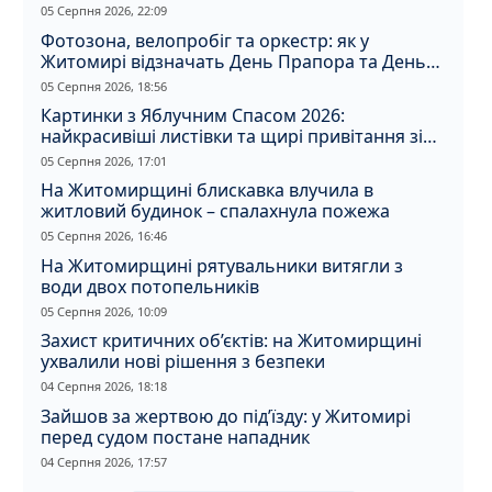
05 Серпня 2026, 22:09
Фотозона, велопробіг та оркестр: як у
Житомирі відзначать День Прапора та День
Незалежності
05 Серпня 2026, 18:56
Картинки з Яблучним Спасом 2026:
найкрасивіші листівки та щирі привітання зі
святом
05 Серпня 2026, 17:01
На Житомирщині блискавка влучила в
житловий будинок – спалахнула пожежа
05 Серпня 2026, 16:46
На Житомирщині рятувальники витягли з
води двох потопельників
05 Серпня 2026, 10:09
Захист критичних об’єктів: на Житомирщині
ухвалили нові рішення з безпеки
04 Серпня 2026, 18:18
Зайшов за жертвою до під’їзду: у Житомирі
перед судом постане нападник
04 Серпня 2026, 17:57