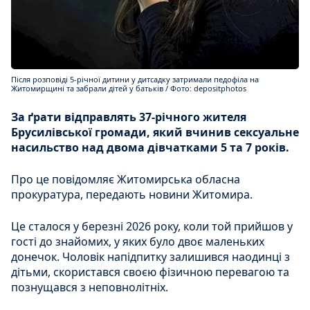
Після розповіді 5-річної дитини у дитсадку затримали педофіла на
Житомирщині та забрали дітей у батьків / Фото: depositphotos
За ґрати відправлять 37-річного жителя
Брусилівської громади, який вчинив сексуальне
насильство над двома дівчатками 5 та 7 років.
Про це повідомляє Житомирська обласна
прокуратура, передають новини Житомира.
Це сталося у березні 2026 року, коли той прийшов у
гості до знайомих, у яких було двоє маленьких
донечок. Чоловік напідпитку залишився наодинці з
дітьми, скористався своєю фізичною перевагою та
познущався з неповнолітніх.