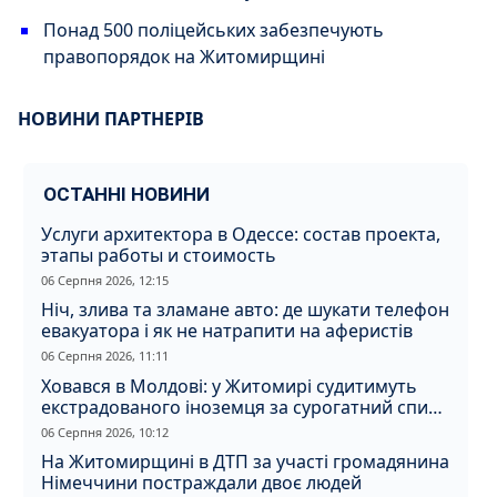
Понад 500 поліцейських забезпечують
правопорядок на Житомирщині
НОВИНИ ПАРТНЕРІВ
ОСТАННІ НОВИНИ
Услуги архитектора в Одессе: состав проекта,
этапы работы и стоимость
06 Серпня 2026, 12:15
Ніч, злива та зламане авто: де шукати телефон
евакуатора і як не натрапити на аферистів
06 Серпня 2026, 11:11
Ховався в Молдові: у Житомирі судитимуть
екстрадованого іноземця за сурогатний спирт
і відмивання грошей
06 Серпня 2026, 10:12
На Житомирщині в ДТП за участі громадянина
Німеччини постраждали двоє людей