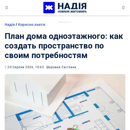
Skip
to
content
Надія
/
Корисно знати
План дома одноэтажного: как
создать пространство по
своим потребностям
30 Серпня 2024, 10:42
Шаровка Світлана