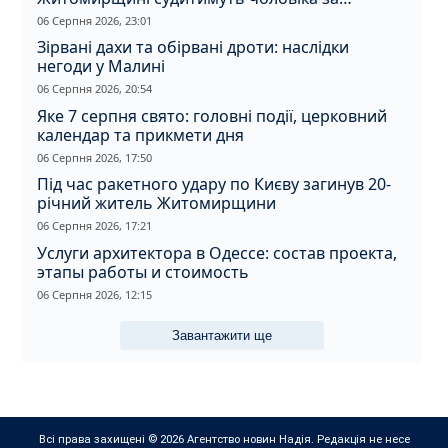
вбивство співмешканки
06 Серпня 2026, 23:01
Зірвані дахи та обірвані дроти: наслідки
негоди у Малині
06 Серпня 2026, 20:54
Яке 7 серпня свято: головні події, церковний
календар та прикмети дня
06 Серпня 2026, 17:50
Під час ракетного удару по Києву загинув 20-
річний житель Житомирщини
06 Серпня 2026, 17:21
Услуги архитектора в Одессе: состав проекта,
этапы работы и стоимость
06 Серпня 2026, 12:15
Завантажити ще
Всі права захищені © 2026 Агентство новин Надія. Редакція не несе