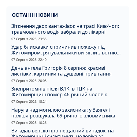
ОСТАННІ НОВИНИ
Зіткнення двох вантажівок на трасі Київ-Чоп:
травмованого водія забрали до лікарні
07 Серпня 2026, 23:35
Удар блискавки спричинив пожежу під
Житомиром: рятувальники витягли з вогню
кота
07 Серпня 2026, 22:40
День ангела Григорія 8 серпня: красиві
листівки, картинки та душевні привітання
07 Серпня 2026, 20:03
Знепритомнів після ВЛК: в ТЦК на
Житомирщині помер 46-річний чоловік
07 Серпня 2026, 18:24
Наруга над могилою захисника: у Звягелі
поліція розшукала 69-річного зловмисника
07 Серпня 2026, 10:26
Вигадав версію про нещасний випадок: на
Житомирщині судитимуть чоловіка за