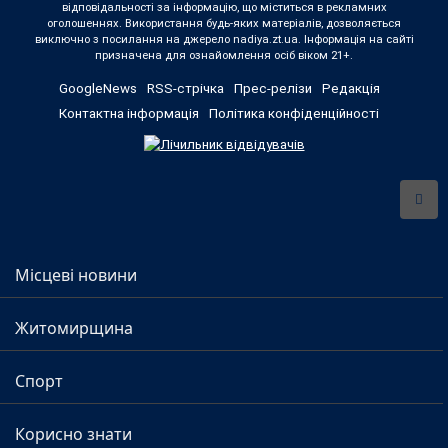
відповідальності за інформацію, що міститься в рекламних
оголошеннях. Використання будь-яких матеріалів, дозволяється
виключно з посилання на джерело nadiya.zt.ua. Інформація на сайті
призначена для ознайомлення осіб віком 21+.
GoogleNews
RSS-стрічка
Прес-релізи
Редакція
Контактна інформація
Політика конфіденційності
Місцеві новини
Житомирщина
Спорт
Корисно знати