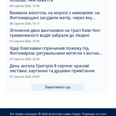
08 Серпня 2026, 15:44
Вживала алкоголь на морозі з немовлям: на
Житомирщині засудили матір, через яку
дитина отримала обмороження
08 Серпня 2026, 10:13
Зіткнення двох вантажівок на трасі Київ-Чоп:
травмованого водія забрали до лікарні
07 Серпня 2026, 23:35
Удар блискавки спричинив пожежу під
Житомиром: рятувальники витягли з вогню
кота
07 Серпня 2026, 22:40
День ангела Григорія 8 серпня: красиві
листівки, картинки та душевні привітання
07 Серпня 2026, 20:03
Завантажити ще
Всі права захищені © 2026 Агентство новин Надія. Редакція не несе