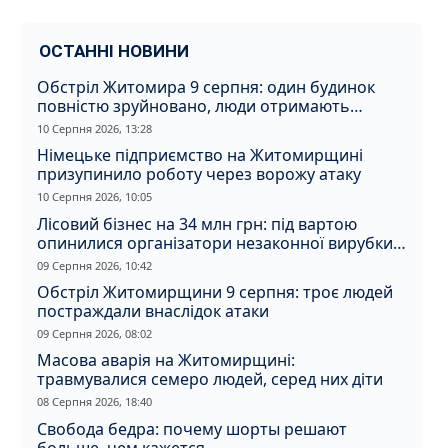
ОСТАННІ НОВИНИ
Обстріл Житомира 9 серпня: один будинок
повністю зруйновано, люди отримають
компенсацію
10 Серпня 2026, 13:28
Німецьке підприємство на Житомирщині
призупинило роботу через ворожу атаку
10 Серпня 2026, 10:05
Лісовий бізнес на 34 млн грн: під вартою
опинилися організатори незаконної вирубки
на Житомирщині
09 Серпня 2026, 10:42
Обстріл Житомирщини 9 серпня: троє людей
постраждали внаслідок атаки
09 Серпня 2026, 08:02
Масова аварія на Житомирщині:
травмувалися семеро людей, серед них діти
08 Серпня 2026, 18:40
Свобода бедра: почему шорты решают
больше, чем кажется