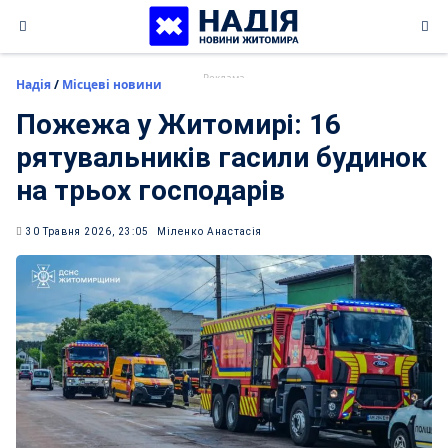
Skip
to
content
Надія
/
Місцеві новини
Пожежа у Житомирі: 16
рятувальників гасили будинок
на трьох господарів
30 Травня 2026, 23:05
Міленко Анастасія