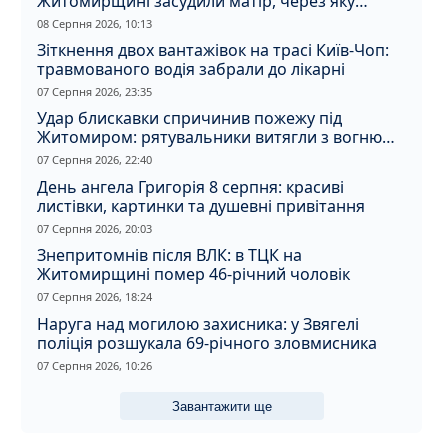
Житомирщині засудили матір, через яку
дитина отримала обмороження
08 Серпня 2026, 10:13
Зіткнення двох вантажівок на трасі Київ-Чоп:
травмованого водія забрали до лікарні
07 Серпня 2026, 23:35
Удар блискавки спричинив пожежу під
Житомиром: рятувальники витягли з вогню
кота
07 Серпня 2026, 22:40
День ангела Григорія 8 серпня: красиві
листівки, картинки та душевні привітання
07 Серпня 2026, 20:03
Знепритомнів після ВЛК: в ТЦК на
Житомирщині помер 46-річний чоловік
07 Серпня 2026, 18:24
Наруга над могилою захисника: у Звягелі
поліція розшукала 69-річного зловмисника
07 Серпня 2026, 10:26
Завантажити ще