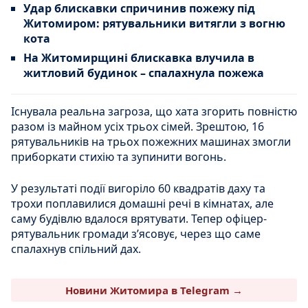
Удар блискавки спричинив пожежу під
Житомиром: рятувальники витягли з вогню
кота
На Житомирщині блискавка влучила в
житловий будинок – спалахнула пожежа
Існувала реальна загроза, що хата згорить повністю
разом із майном усіх трьох сімей. Зрештою, 16
рятувальників на трьох пожежних машинах змогли
приборкати стихію та зупинити вогонь.
У результаті події вигоріло 60 квадратів даху та
трохи поплавилися домашні речі в кімнатах, але
саму будівлю вдалося врятувати. Тепер офіцер-
рятувальник громади з’ясовує, через що саме
спалахнув спільний дах.
Новини Житомира в Telegram →