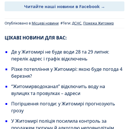
Читайте наші новини в Facebook →
Опубліковано в
Місцеві новини
#Теги:
ДСНС
,
Пожежа Житомир
ЦІКАВІ НОВИНИ ДЛЯ ВАС:
Де у Житомирі не буде води 28 та 29 липня:
перелік адрес і графік відключень
Різке потепління у Житомирі: якою буде погода 4
березня?
“Житомирводоканал” відключить воду на
вулицях та провулках – адреси
Погіршення погоди: у Житомирі прогнозують
грозу
У Житомирі поліція посилила контроль за
продажем тютюну й алкоголю неповнолітнім