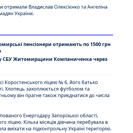
и отримали Владислав Олексієнко та Ангеліна
мадян України.
томирські пенсіонери отримають по 1500 грн
а
ву СБУ Житомирщини Компаниченка через
сі Коростенського ліцею № 6, його батько
і. Хлопець захоплюється футболом та
тньому він прагне також приєднатися до числа
пованого Енергодару Запорізької області,
го ліцею. Кілька місяців дівчина перебувала в
ла виїхати на підконтрольну Україні територію.