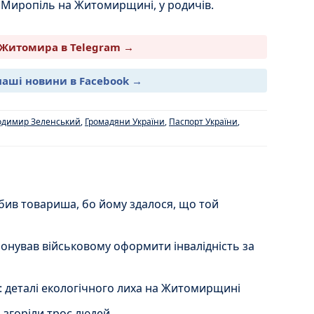
 Миропіль на Житомирщині, у родичів.
Житомира в Telegram →
наші новини в Facebook →
одимир Зеленський
,
Громадяни України
,
Паспорт України
,
в товариша, бо йому здалося, що той
нував військовому оформити інвалідність за
 деталі екологічного лиха на Житомирщині
 згоріли троє людей