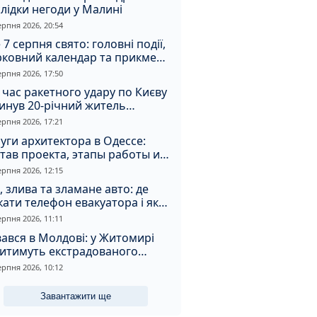
лідки негоди у Малині
ерпня 2026, 20:54
 7 серпня свято: головні події,
рковний календар та прикмети
я
ерпня 2026, 17:50
 час ракетного удару по Києву
инув 20-річний житель
томирщини
ерпня 2026, 17:21
уги архитектора в Одессе:
тав проекта, этапы работы и
оимость
ерпня 2026, 12:15
, злива та зламане авто: де
ати телефон евакуатора і як
натрапити на аферистів
ерпня 2026, 11:11
ався в Молдові: у Житомирі
дитимуть екстрадованого
земця за сурогатний спирт і
ерпня 2026, 10:12
дмивання грошей
Завантажити ще