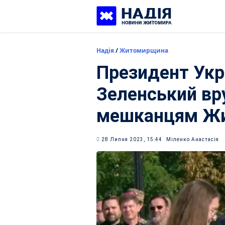
Skip
to
content
Надія
/
Житомирщина
Президент Укр
Зеленський вр
мешканцям Жи
28 Липня 2023, 15:44
Міленко Анастасія