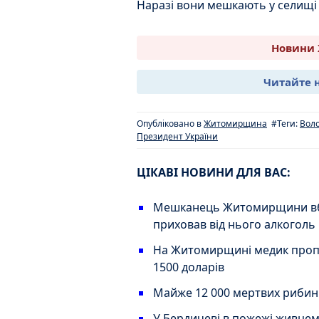
Наразі вони мешкають у селищі
Новини 
Читайте 
Опубліковано в
Житомирщина
#Теги:
Вол
Президент України
ЦІКАВІ НОВИНИ ДЛЯ ВАС:
Мешканець Житомирщини вби
приховав від нього алкоголь
На Житомирщині медик пропо
1500 доларів
Майже 12 000 мертвих рибин:
У Бердичеві в пожежі живцем