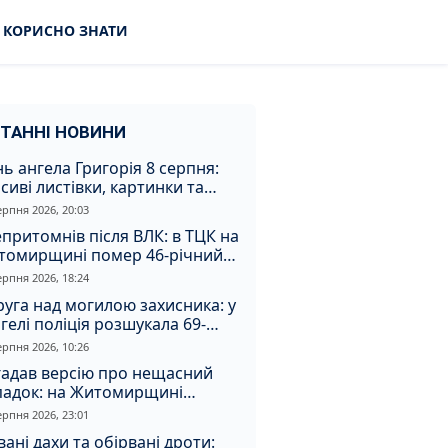
КОРИСНО ЗНАТИ
ТАННІ НОВИНИ
ь ангела Григорія 8 серпня:
сиві листівки, картинки та
евні привітання
ерпня 2026, 20:03
притомнів після ВЛК: в ТЦК на
томирщині помер 46-річний
овік
ерпня 2026, 18:24
уга над могилою захисника: у
гелі поліція розшукала 69-
чного зловмисника
ерпня 2026, 10:26
гадав версію про нещасний
падок: на Житомирщині
итимуть чоловіка за вбивство
ерпня 2026, 23:01
івмешканки
вані дахи та обірвані дроти: