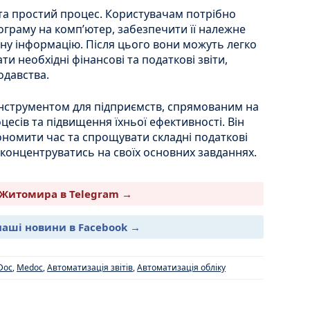
та простий процес. Користувачам потрібно
граму на комп’ютер, забезпечити її належне
ну інформацію. Після цього вони можуть легко
и необхідні фінансові та податкові звіти,
одавства.
інструментом для підприємств, спрямованим на
есів та підвищення їхньої ефективності. Він
номити час та спрощувати складні податкові
концентруватись на своїх основних завданнях.
Житомира в Telegram →
наші новини в Facebook →
Doc
,
Medoc
,
Автоматизація звітів
,
Автоматизація обліку