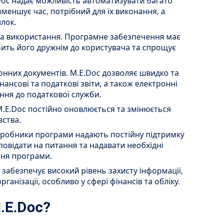
Doc надає можливість автоматизувати багато
меншує час, потрібний для їх виконання, а
лок.
та використання. Програмне забезпечення має
бить його дружнім до користувача та спрощує
ронних документів. M.E.Doc дозволяє швидко та
нансові та податкові звіти, а також електронні
ання до податкової служби.
 M.E.Doc постійно оновлюється та змінюється
вства.
озробники програми надають постійну підтримку
повідати на питання та надавати необхідні
ння програми.
c забезпечує високий рівень захисту інформації,
ганізації, особливо у сфері фінансів та обліку.
.E.Doc?