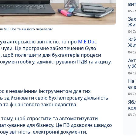
вит
по
05 С
Зах
Жи
 M.E.Doc та які його переваги?
ріш
04 С
Зай
ухгалтерською звітністю, то про
M.E.Doc
Жи
 чули. Це програмне забезпечення було
на
04 С
о, щоб полегшити для бухгалтерів процеси
Акт
документообігу, адміністрування ПДВ та акцизу.
у Ж
рф
04 С
На 
еле
c є незамінним інструментом для тих
04 С
ть здійснювати свою бухгалтерську діяльність
Ябл
о та фінансового законодавства.
кол
кал
03 С
 тому, щоб спростити та автоматизувати
гол
одаткування для бізнесу. Це ПЗ дозволяє швидко
ву звітність, електронні документи,