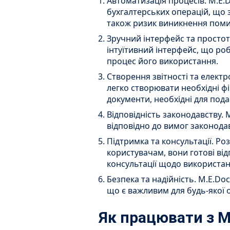
Автоматизація процесів. M.E.
бухгалтерських операцій, що з
також ризик виникнення поми
Зручний інтерфейс та просто
інтуїтивний інтерфейс, що ро
процес його використання.
Створення звітності та елект
легко створювати необхідні фі
документи, необхідні для под
Відповідність законодавству.
відповідно до вимог законода
Підтримка та консультації. Р
користувачам, вони готові від
консультації щодо використа
Безпека та надійність. M.E.Do
що є важливим для будь-якої ор
Як працювати з M