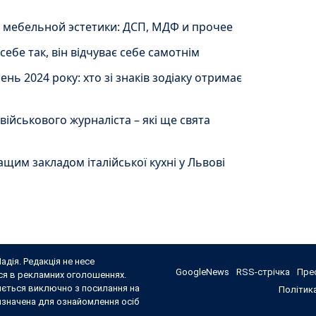
мебельной эстетики: ДСП, МДФ и прочее
себе так, він відчуває себе самотнім
нь 2024 року: хто зі знаків зодіаку отримає
 військового журналіста – які ще свята
щим закладом італійської кухні у Львові
адія. Редакція не несе
GoogleNews
RSS-стрічка
Прес
ься в рекламних оголошеннях.
яється виключно з посилання на
Політика
ризначена для ознайомлення осіб