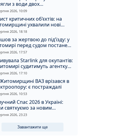
ягли з води двох
топельників
ерпня 2026, 10:09
ист критичних об’єктів: на
томирщині ухвалили нові
ення з безпеки
ерпня 2026, 18:18
шов за жертвою до під’їзду: у
томирі перед судом постане
падник
ерпня 2026, 17:57
ивувала Starlink для окупантів:
итомирі судитимуть агентку
ерпня 2026, 17:10
Житомирщині ВАЗ врізався в
ктроопору: є постраждалі
ерпня 2026, 10:53
учний Спас 2026 в Україні:
и святкуємо за новим
ендарем, що святять та
ерпня 2026, 23:23
овні прикмети дня
Завантажити ще