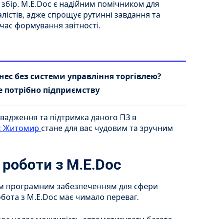
 збір. M.E.Doc є надійним помічником для
алістів, адже спрощує рутинні завдання та
час формування звітності.
нес без системи управління торгівлею?
е потрібно підприємству
вадження та підтримка даного ПЗ в
c Житомир
стане для вас чудовим та зручним
 роботи з M.E.Doc
им програмним забезпеченням для сфери
обота з M.E.Doc має чимало переваг.