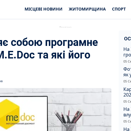
МІСЦЕВІ НОВИНИ
ЖИТОМИРЩИНА
СПОРТ
ОС
яє собою програмне
На 
.E.Doc та які його
гр
по
05 С
Фот
як 
Пр
05 С
на
Ка
202
щир
05 С
На
влу
сп
05 С
На