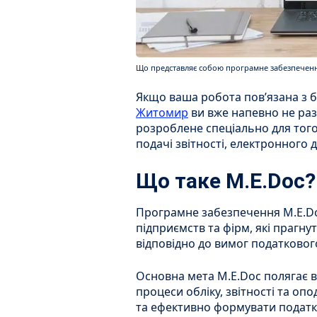
Що представляє собою програмне забезпечення
Якщо ваша робота пов’язана з б
Житомир
ви вже напевно не раз
розроблене спеціально для тог
подачі звітності, електронного 
Що таке M.E.Doc?
Програмне забезпечення M.E.Do
підприємств та фірм, які прагну
відповідно до вимог податковог
Основна мета M.E.Doc полягає в
процеси обліку, звітності та оп
та ефективно формувати податко