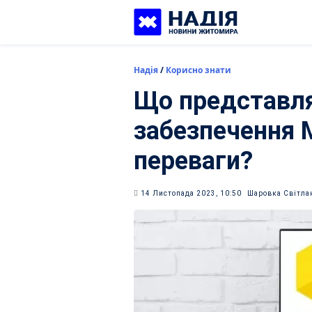
Skip
to
content
Надія
/
Корисно знати
Що представл
забезпечення M
переваги?
14 Листопада 2023, 10:50
Шаровка Світла