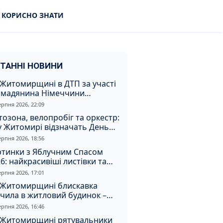
КОРИСНО ЗНАТИ
ТАННІ НОВИНИ
Житомирщині в ДТП за участі
омадянина Німеччини
страждали двоє людей
ерпня 2026, 22:09
озона, велопробіг та оркестр:
у Житомирі відзначать День
апора та День Незалежності
ерпня 2026, 18:56
ртинки з Яблучним Спасом
6: найкрасивіші листівки та
і привітання зі святом
ерпня 2026, 17:01
 Житомирщині блискавка
чила в житловий будинок –
алахнула пожежа
ерпня 2026, 16:46
 Житомирщині рятувальники