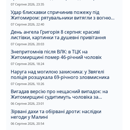
07 Серпня 2026, 23:35
Удар блискавки спричинив пожежу під
Житомиром: рятувальники витягли з вогню
кота
07 Серпня 2026, 22:40
День ангела Григорія 8 серпня: красиві
листівки, картинки та душевні привітання
07 Серпня 2026, 20:03
Знепритомнів після ВЛК: в ТЦК на
Житомирщині помер 46-річний чоловік
07 Серпня 2026, 18:24
Наруга над могилою захисника: у Звягелі
поліція розшукала 69-річного зловмисника
07 Серпня 2026, 10:26
Вигадав версію про нещасний випадок: на
Житомирщині судитимуть чоловіка за
вбивство співмешканки
06 Серпня 2026, 23:01
Зірвані дахи та обірвані дроти: наслідки
негоди у Малині
06 Серпня 2026, 20:54