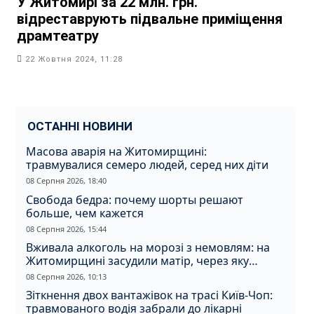
У Житомирі за 22 млн. грн.
відреставрують підвальне приміщення
драмтеатру
22 Жовтня 2024, 11:28
ОСТАННІ НОВИНИ
Масова аварія на Житомирщині:
травмувалися семеро людей, серед них діти
08 Серпня 2026, 18:40
Свобода бедра: почему шорты решают
больше, чем кажется
08 Серпня 2026, 15:44
Вживала алкоголь на морозі з немовлям: на
Житомирщині засудили матір, через яку
дитина отримала обмороження
08 Серпня 2026, 10:13
Зіткнення двох вантажівок на трасі Київ-Чоп:
травмованого водія забрали до лікарні