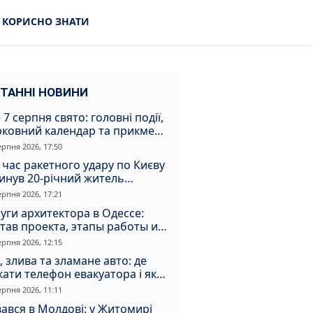
КОРИСНО ЗНАТИ
ТАННІ НОВИНИ
 7 серпня свято: головні події,
рковний календар та прикмети
я
ерпня 2026, 17:50
 час ракетного удару по Києву
инув 20-річний житель
томирщини
ерпня 2026, 17:21
уги архитектора в Одессе:
тав проекта, этапы работы и
оимость
ерпня 2026, 12:15
, злива та зламане авто: де
ати телефон евакуатора і як
натрапити на аферистів
ерпня 2026, 11:11
ався в Молдові: у Житомирі