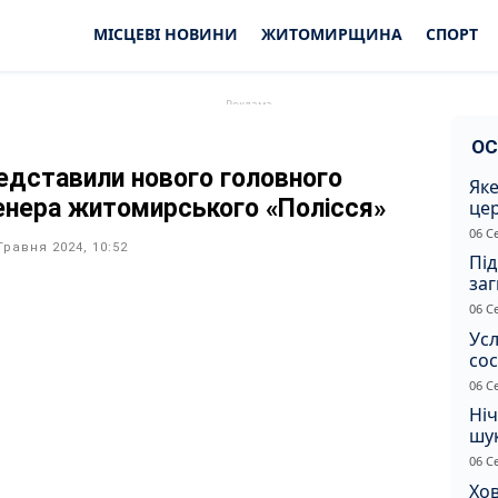
МІСЦЕВІ НОВИНИ
ЖИТОМИРЩИНА
СПОРТ
ОС
едставили нового головного
Яке
енера житомирського «Полісся»
це
дн
06 С
Травня 2024, 10:52
Під
заг
Жи
06 С
Усл
сос
ст
06 С
Ніч
шук
не 
06 С
Хов