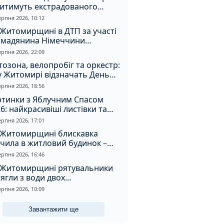
дитимуть екстрадованого
земця за сурогатний спирт і
ерпня 2026, 10:12
дмивання грошей
Житомирщині в ДТП за участі
омадянина Німеччини
страждали двоє людей
ерпня 2026, 22:09
озона, велопробіг та оркестр:
у Житомирі відзначать День
апора та День Незалежності
ерпня 2026, 18:56
ртинки з Яблучним Спасом
6: найкрасивіші листівки та
і привітання зі святом
ерпня 2026, 17:01
 Житомирщині блискавка
чила в житловий будинок –
алахнула пожежа
ерпня 2026, 16:46
 Житомирщині рятувальники
ягли з води двох
топельників
ерпня 2026, 10:09
Завантажити ще