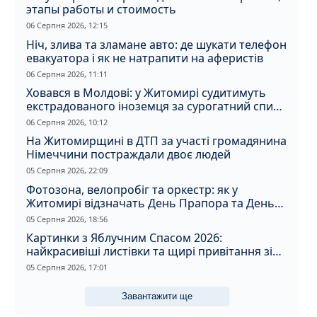
этапы работы и стоимость
06 Серпня 2026, 12:15
Ніч, злива та зламане авто: де шукати телефон
евакуатора і як не натрапити на аферистів
06 Серпня 2026, 11:11
Ховався в Молдові: у Житомирі судитимуть
екстрадованого іноземця за сурогатний спирт
і відмивання грошей
06 Серпня 2026, 10:12
На Житомирщині в ДТП за участі громадянина
Німеччини постраждали двоє людей
05 Серпня 2026, 22:09
Фотозона, велопробіг та оркестр: як у
Житомирі відзначать День Прапора та День
Незалежності
05 Серпня 2026, 18:56
Картинки з Яблучним Спасом 2026:
найкрасивіші листівки та щирі привітання зі
святом
05 Серпня 2026, 17:01
Завантажити ще