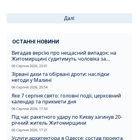
Пагінація
Далі
записів
ОСТАННІ НОВИНИ
Вигадав версію про нещасний випадок: на
Житомирщині судитимуть чоловіка за
вбивство співмешканки
06 Серпня 2026, 23:01
Зірвані дахи та обірвані дроти: наслідки
негоди у Малині
06 Серпня 2026, 20:54
Яке 7 серпня свято: головні події, церковний
календар та прикмети дня
06 Серпня 2026, 17:50
Під час ракетного удару по Києву загинув 20-
річний житель Житомирщини
06 Серпня 2026, 17:21
Услуги архитектора в Одессе: состав проекта,