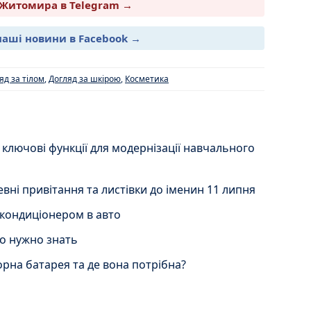
Житомира в Telegram →
наші новини в Facebook →
яд за тілом
,
Догляд за шкірою
,
Косметика
 ключові функції для модернізації навчального
вні привітання та листівки до іменин 11 липня
 кондиціонером в авто
то нужно знать
орна батарея та де вона потрібна?