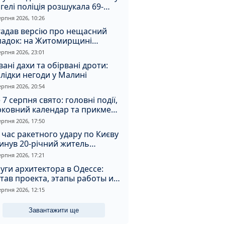
гелі поліція розшукала 69-
чного зловмисника
ерпня 2026, 10:26
гадав версію про нещасний
падок: на Житомирщині
итимуть чоловіка за вбивство
ерпня 2026, 23:01
івмешканки
вані дахи та обірвані дроти:
лідки негоди у Малині
ерпня 2026, 20:54
 7 серпня свято: головні події,
рковний календар та прикмети
я
ерпня 2026, 17:50
 час ракетного удару по Києву
инув 20-річний житель
томирщини
ерпня 2026, 17:21
уги архитектора в Одессе:
тав проекта, этапы работы и
оимость
ерпня 2026, 12:15
Завантажити ще