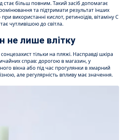
яд стає більш повним. Такий засіб допомагає
омінювання та підтримати результат інших
при використанні кислот, ретиноїдів, вітаміну С
стає чутливішою до світла.
н не лише влітку
онцезахист тільки на пляжі. Насправді шкіра
вичайних справ: дорогою в магазин, у
існого вікна або під час прогулянки в хмарний
ізною, але регулярність впливу має значення.