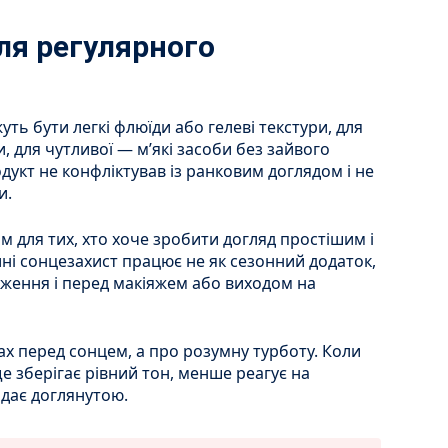
для регулярного
ь бути легкі флюїди або гелеві текстури, для
 для чутливої — м’які засоби без зайвого
укт не конфліктував із ранковим доглядом і не
и.
м для тих, хто хоче зробити догляд простішим і
ні сонцезахист працює не як сезонний додаток,
ложення і перед макіяжем або виходом на
ах перед сонцем, а про розумну турботу. Коли
е зберігає рівний тон, менше реагує на
дає доглянутою.