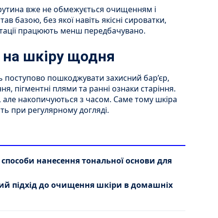
рутина вже не обмежується очищенням і
ав базою, без якої навіть якісні сироватки,
нтації працюють менш передбачувано.
 на шкіру щодня
ь поступово пошкоджувати захисний бар’єр,
ня, пігментні плями та ранні ознаки старіння.
у, але накопичуються з часом. Саме тому шкіра
ть при регулярному догляді.
-3 способи нанесення тональної основи для
ий підхід до очищення шкіри в домашніх