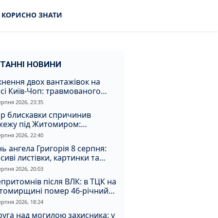
КОРИСНО ЗНАТИ
ТАННІ НОВИНИ
кнення двох вантажівок на
сі Київ-Чоп: травмованого
ія забрали до лікарні
ерпня 2026, 23:35
ар блискавки спричинив
жежу під Житомиром:
увальники витягли з вогню
ерпня 2026, 22:40
а
ь ангела Григорія 8 серпня:
сиві листівки, картинки та
евні привітання
ерпня 2026, 20:03
притомнів після ВЛК: в ТЦК на
томирщині помер 46-річний
овік
ерпня 2026, 18:24
уга над могилою захисника: у