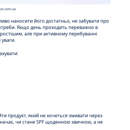
kin.com.ua
ливо наносити його достатньо, не забувати про
отреби. Якщо день проходить переважно в
ростішим, але при активному перебуванні
 уваги.
ахувати:
йти продукт, який не хочеться змивати через
начає, чи стане SPF щоденною звичкою, а не