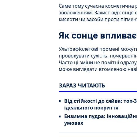
Саме тому сучасна косметична 
зволоженням. Захист від сонця ст
кислоти чи засоби проти пігме
Як сонце впливає
Ультрафіолетові промені можут
провокувати сухість, почервонін
Часто ці зміни не помітні одраз
може виглядати втомленою наві
ЗАРАЗ ЧИТАЮТЬ
Від стійкості до сяйва: топ
ідеального покриття
Ензимна пудра: інноваційн
умовах