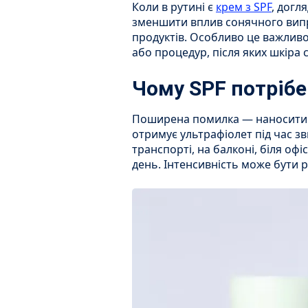
Коли в рутині є
крем з SPF
, догл
зменшити вплив сонячного випр
продуктів. Особливо це важливо 
або процедур, після яких шкіра 
Чому SPF потрібе
Поширена помилка — наносити с
отримує ультрафіолет під час з
транспорті, на балконі, біля оф
день. Інтенсивність може бути р