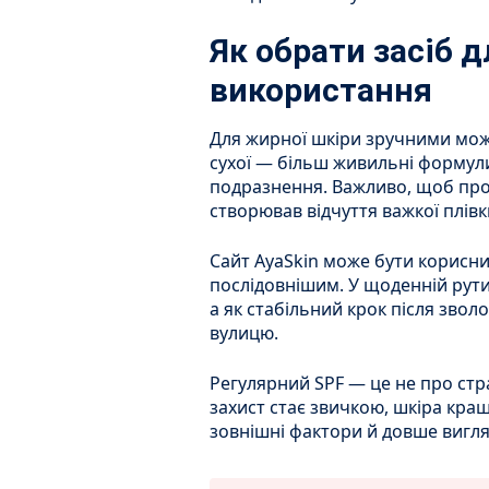
Як обрати засіб 
використання
Для жирної шкіри зручними можут
сухої — більш живильні формули,
подразнення. Важливо, щоб прод
створював відчуття важкої плівк
Сайт AyaSkin може бути корисни
послідовнішим. У щоденній рути
а як стабільний крок після зво
вулицю.
Регулярний SPF — це не про стр
захист стає звичкою, шкіра кращ
зовнішні фактори й довше вигля