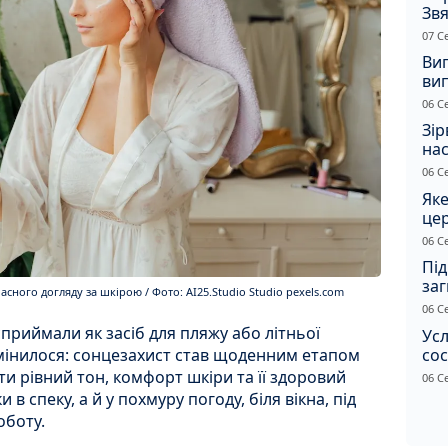
Звя
рі
07 С
Ви
ви
суд
06 С
сп
Зір
нас
06 С
Яке
це
дн
06 С
Під
заг
сного догляду за шкірою / Фото: AI25.Studio Studio pexels.com
Жи
06 С
сприймали як засіб для пляжу або літньої
Усл
сос
змінилося: сонцезахист став щоденним етапом
ст
ти рівний тон, комфорт шкіри та її здоровий
06 С
и в спеку, а й у похмуру погоду, біля вікна, під
оботу.