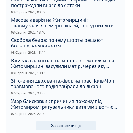
постраждали внаслідок атаки
09 Серпня 2026, 08:02
Масова аварія на Житомирщині:
травмувалися семеро людей, серед них діти
08 Серпня 2026, 18:40
Свобода бедра: почему шорты решают
больше, чем кажется
08 Серпня 2026, 15:44
Вживала алкоголь на морозі з немовлям: на
Житомирщині засудили матір, через яку
дитина отримала обмороження
08 Серпня 2026, 10:13
Зіткнення двох вантажівок на трасі Київ-Чоп:
травмованого водія забрали до лікарні
07 Серпня 2026, 23:35
Удар блискавки спричинив пожежу під
Житомиром: рятувальники витягли з вогню
кота
07 Серпня 2026, 22:40
Завантажити ще