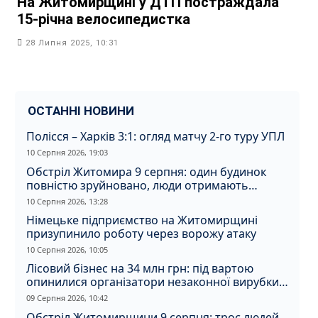
На Житомирщині у ДТП постраждала
15-річна велосипедистка
28 Липня 2025, 10:31
ОСТАННІ НОВИНИ
Полісся – Харків 3:1: огляд матчу 2-го туру УПЛ
10 Серпня 2026, 19:03
Обстріл Житомира 9 серпня: один будинок
повністю зруйновано, люди отримають
компенсацію
10 Серпня 2026, 13:28
Німецьке підприємство на Житомирщині
призупинило роботу через ворожу атаку
10 Серпня 2026, 10:05
Лісовий бізнес на 34 млн грн: під вартою
опинилися організатори незаконної вирубки
на Житомирщині
09 Серпня 2026, 10:42
Обстріл Житомирщини 9 серпня: троє людей