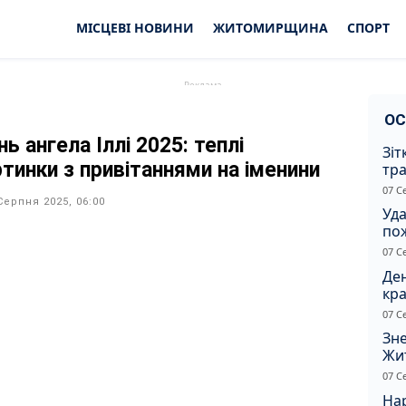
МІСЦЕВІ НОВИНИ
ЖИТОМИРЩИНА
СПОРТ
ОС
ь ангела Іллі 2025: теплі
Зіт
ртинки з привітаннями на іменини
тра
вод
07 С
Серпня 2025, 06:00
Уд
по
рят
07 С
кот
Ден
кра
душ
07 С
Зне
Жи
чол
07 С
Нар