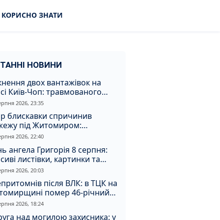
КОРИСНО ЗНАТИ
ТАННІ НОВИНИ
кнення двох вантажівок на
сі Київ-Чоп: травмованого
ія забрали до лікарні
ерпня 2026, 23:35
ар блискавки спричинив
жежу під Житомиром:
увальники витягли з вогню
ерпня 2026, 22:40
а
ь ангела Григорія 8 серпня:
сиві листівки, картинки та
евні привітання
ерпня 2026, 20:03
притомнів після ВЛК: в ТЦК на
томирщині помер 46-річний
овік
ерпня 2026, 18:24
уга над могилою захисника: у