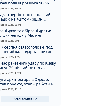
гелі поліція розшукала 69-
чного зловмисника
ерпня 2026, 10:26
гадав версію про нещасний
падок: на Житомирщині
итимуть чоловіка за вбивство
ерпня 2026, 23:01
івмешканки
вані дахи та обірвані дроти:
лідки негоди у Малині
ерпня 2026, 20:54
 7 серпня свято: головні події,
рковний календар та прикмети
я
ерпня 2026, 17:50
 час ракетного удару по Києву
инув 20-річний житель
томирщини
ерпня 2026, 17:21
уги архитектора в Одессе:
тав проекта, этапы работы и
оимость
ерпня 2026, 12:15
Завантажити ще