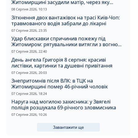
Житомирщині засудили матір, через яку
дитина отримала обмороження
08 Серпня 2026, 10:13
Зіткнення двох вантажівок на трасі Київ-Чоп:
травмованого водія забрали до лікарні
07 Серпня 2026, 23:35
Удар блискавки спричинив пожежу під
Житомиром: рятувальники витягли з вогню
кота
07 Серпня 2026, 22:40
День ангела Григорія 8 серпня: красиві
листівки, картинки та душевні привітання
07 Серпня 2026, 20:03
Знепритомнів після ВЛК: в ТЦК на
Житомирщині помер 46-річний чоловік
07 Серпня 2026, 18:24
Наруга над могилою захисника: у Звягелі
поліція розшукала 69-річного зловмисника
07 Серпня 2026, 10:26
Завантажити ще