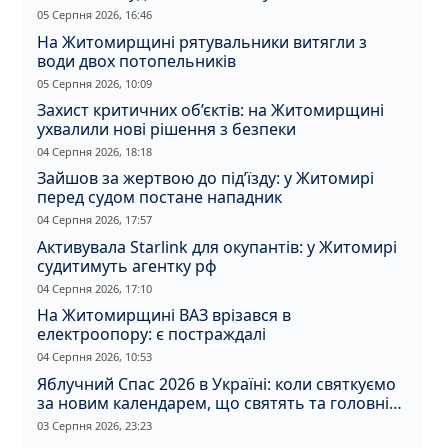
05 Серпня 2026, 16:46
На Житомирщині рятувальники витягли з
води двох потопельників
05 Серпня 2026, 10:09
Захист критичних об’єктів: на Житомирщині
ухвалили нові рішення з безпеки
04 Серпня 2026, 18:18
Зайшов за жертвою до під’їзду: у Житомирі
перед судом постане нападник
04 Серпня 2026, 17:57
Активувала Starlink для окупантів: у Житомирі
судитимуть агентку рф
04 Серпня 2026, 17:10
На Житомирщині ВАЗ врізався в
електроопору: є постраждалі
04 Серпня 2026, 10:53
Яблучний Спас 2026 в Україні: коли святкуємо
за новим календарем, що святять та головні
прикмети дня
03 Серпня 2026, 23:23