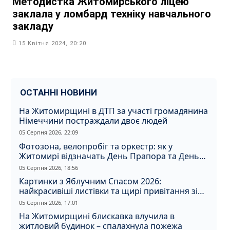
Методистка Житомирського ліцею
заклала у ломбард техніку навчального
закладу
15 Квітня 2024, 20:20
ОСТАННІ НОВИНИ
На Житомирщині в ДТП за участі громадянина
Німеччини постраждали двоє людей
05 Серпня 2026, 22:09
Фотозона, велопробіг та оркестр: як у
Житомирі відзначать День Прапора та День
Незалежності
05 Серпня 2026, 18:56
Картинки з Яблучним Спасом 2026:
найкрасивіші листівки та щирі привітання зі
святом
05 Серпня 2026, 17:01
На Житомирщині блискавка влучила в
житловий будинок – спалахнула пожежа