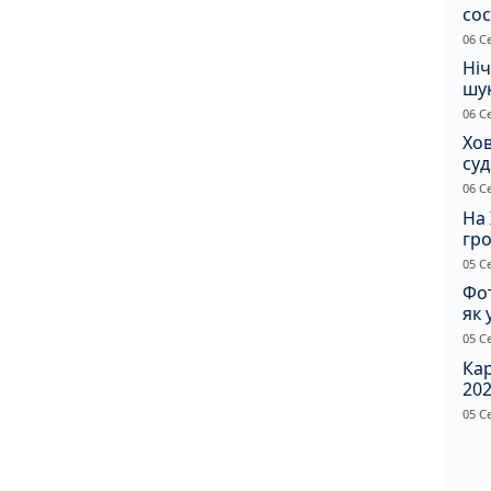
сос
ст
06 С
Ніч
шук
не 
06 С
Хов
су
іно
06 С
ві
На 
гр
по
05 С
Фот
як 
Пр
05 С
Ка
202
щир
05 С