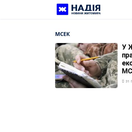
Skip
to
content
МСЕК
У 
пр
ек
МС
31 