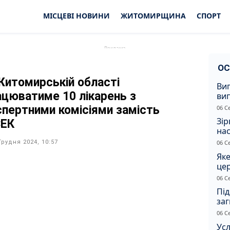
МІСЦЕВІ НОВИНИ
ЖИТОМИРЩИНА
СПОРТ
ОС
Житомирській області
Ви
ацюватиме 10 лікарень з
ви
суд
спертними комісіями замість
06 С
сп
Зір
ЕК
нас
Грудня 2024, 10:57
06 С
Яке
це
дн
06 С
Під
заг
Жи
06 С
Усл