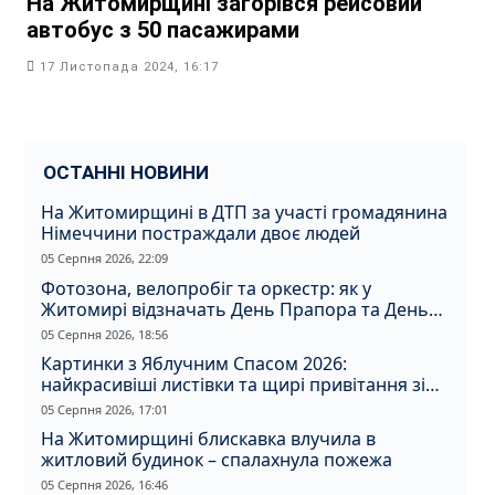
На Житомирщині загорівся рейсовий
автобус з 50 пасажирами
17 Листопада 2024, 16:17
ОСТАННІ НОВИНИ
На Житомирщині в ДТП за участі громадянина
Німеччини постраждали двоє людей
05 Серпня 2026, 22:09
Фотозона, велопробіг та оркестр: як у
Житомирі відзначать День Прапора та День
Незалежності
05 Серпня 2026, 18:56
Картинки з Яблучним Спасом 2026:
найкрасивіші листівки та щирі привітання зі
святом
05 Серпня 2026, 17:01
На Житомирщині блискавка влучила в
житловий будинок – спалахнула пожежа
05 Серпня 2026, 16:46