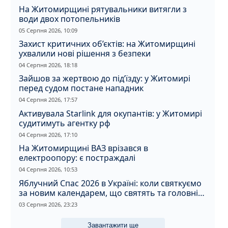
На Житомирщині рятувальники витягли з
води двох потопельників
05 Серпня 2026, 10:09
Захист критичних об’єктів: на Житомирщині
ухвалили нові рішення з безпеки
04 Серпня 2026, 18:18
Зайшов за жертвою до під’їзду: у Житомирі
перед судом постане нападник
04 Серпня 2026, 17:57
Активувала Starlink для окупантів: у Житомирі
судитимуть агентку рф
04 Серпня 2026, 17:10
На Житомирщині ВАЗ врізався в
електроопору: є постраждалі
04 Серпня 2026, 10:53
Яблучний Спас 2026 в Україні: коли святкуємо
за новим календарем, що святять та головні
прикмети дня
03 Серпня 2026, 23:23
Завантажити ще