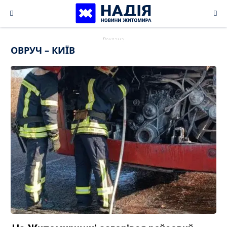
Skip
to
content
ОВРУЧ – КИЇВ