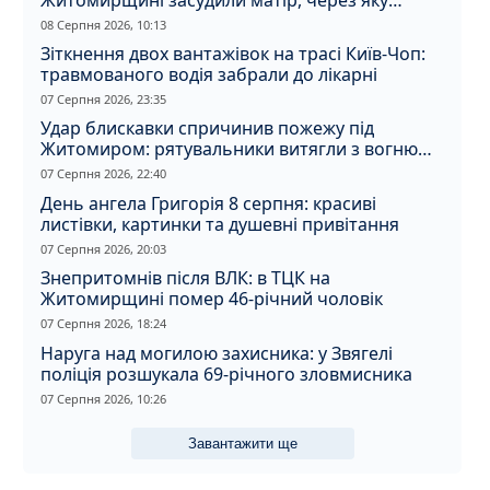
дитина отримала обмороження
08 Серпня 2026, 10:13
Зіткнення двох вантажівок на трасі Київ-Чоп:
травмованого водія забрали до лікарні
07 Серпня 2026, 23:35
Удар блискавки спричинив пожежу під
Житомиром: рятувальники витягли з вогню
кота
07 Серпня 2026, 22:40
День ангела Григорія 8 серпня: красиві
листівки, картинки та душевні привітання
07 Серпня 2026, 20:03
Знепритомнів після ВЛК: в ТЦК на
Житомирщині помер 46-річний чоловік
07 Серпня 2026, 18:24
Наруга над могилою захисника: у Звягелі
поліція розшукала 69-річного зловмисника
07 Серпня 2026, 10:26
Завантажити ще