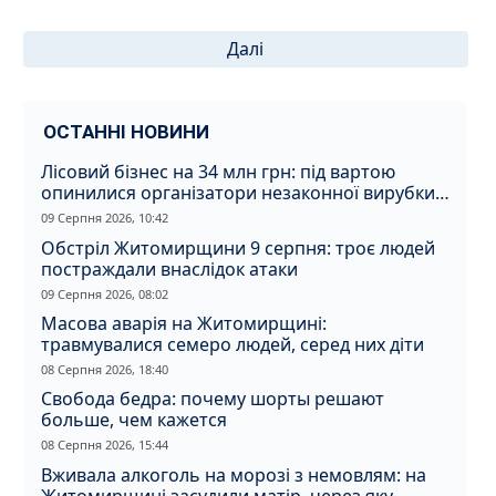
Пагінація
Далі
записів
ОСТАННІ НОВИНИ
Лісовий бізнес на 34 млн грн: під вартою
опинилися організатори незаконної вирубки
на Житомирщині
09 Серпня 2026, 10:42
Обстріл Житомирщини 9 серпня: троє людей
постраждали внаслідок атаки
09 Серпня 2026, 08:02
Масова аварія на Житомирщині:
травмувалися семеро людей, серед них діти
08 Серпня 2026, 18:40
Свобода бедра: почему шорты решают
больше, чем кажется
08 Серпня 2026, 15:44
Вживала алкоголь на морозі з немовлям: на
Житомирщині засудили матір, через яку