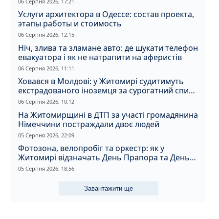
06 Серпня 2026, 17:21
Услуги архитектора в Одессе: состав проекта,
этапы работы и стоимость
06 Серпня 2026, 12:15
Ніч, злива та зламане авто: де шукати телефон
евакуатора і як не натрапити на аферистів
06 Серпня 2026, 11:11
Ховався в Молдові: у Житомирі судитимуть
екстрадованого іноземця за сурогатний спирт
і відмивання грошей
06 Серпня 2026, 10:12
На Житомирщині в ДТП за участі громадянина
Німеччини постраждали двоє людей
05 Серпня 2026, 22:09
Фотозона, велопробіг та оркестр: як у
Житомирі відзначать День Прапора та День
Незалежності
05 Серпня 2026, 18:56
Завантажити ще