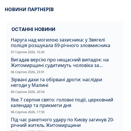
НОВИНИ ПАРТНЕРІВ
ОСТАННІ НОВИНИ
Наруга над могилою захисника: у Звягелі
поліція розшукала 69-річного зловмисника
07 Серпня 2026, 10:26
Вигадав версію про нещасний випадок: на
Житомирщині судитимуть чоловіка за
вбивство співмешканки
06 Серпня 2026, 23:01
Зірвані дахи та обірвані дроти: наслідки
негоди у Малині
06 Серпня 2026, 20:54
Яке 7 серпня свято: головні події, церковний
календар та прикмети дня
06 Серпня 2026, 17:50
Під час ракетного удару по Києву загинув 20-
річний житель Житомирщини