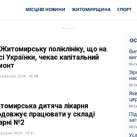
МІСЦЕВІ НОВИНИ
ЖИТОМИРЩИНА
СПОРТ
ОС
 Житомирську поліклініку, що на
Ви
і Українки, чекає капітальний
ви
суд
монт
06 С
сп
Зір
Березня 2024, 10:58
нас
06 С
Яке
це
дн
томирська дитяча лікарня
06 С
одовжує працювати у складі
Під
заг
карні №2
Жи
06 С
Грудня 2023, 10:27
Усл