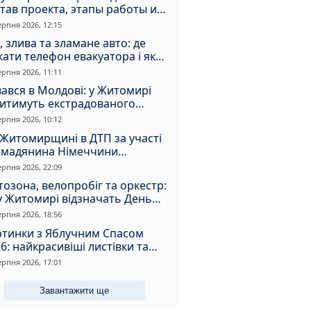
тав проекта, этапы работы и
оимость
ерпня 2026, 12:15
, злива та зламане авто: де
ати телефон евакуатора і як
натрапити на аферистів
ерпня 2026, 11:11
ався в Молдові: у Житомирі
дитимуть екстрадованого
земця за сурогатний спирт і
ерпня 2026, 10:12
дмивання грошей
Житомирщині в ДТП за участі
омадянина Німеччини
страждали двоє людей
ерпня 2026, 22:09
озона, велопробіг та оркестр:
у Житомирі відзначать День
апора та День Незалежності
ерпня 2026, 18:56
ртинки з Яблучним Спасом
6: найкрасивіші листівки та
і привітання зі святом
ерпня 2026, 17:01
Завантажити ще