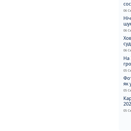
сос
ст
06 С
Ніч
шук
не 
06 С
Хов
су
іно
06 С
ві
На 
гр
по
05 С
Фот
як 
Пр
05 С
Ка
202
щир
05 С