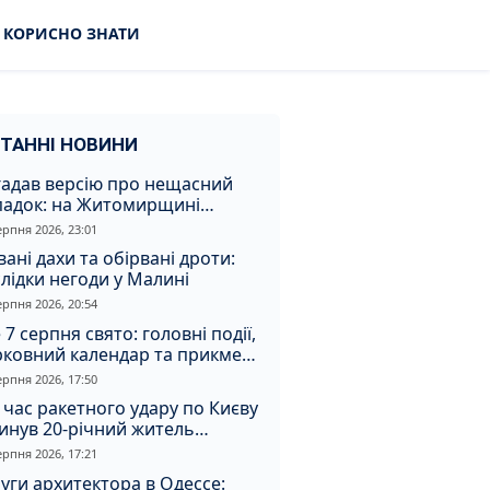
КОРИСНО ЗНАТИ
ТАННІ НОВИНИ
гадав версію про нещасний
падок: на Житомирщині
итимуть чоловіка за вбивство
ерпня 2026, 23:01
івмешканки
вані дахи та обірвані дроти:
лідки негоди у Малині
ерпня 2026, 20:54
 7 серпня свято: головні події,
рковний календар та прикмети
я
ерпня 2026, 17:50
 час ракетного удару по Києву
инув 20-річний житель
томирщини
ерпня 2026, 17:21
уги архитектора в Одессе: