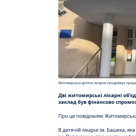
Житомирська дитяча лікарня продовжує працюв
Дві житомирські лікарні обʼє
заклад був фінансово спромо
Про це повідомляє Житомирська
В дитячій лікарні ім. Башека, як