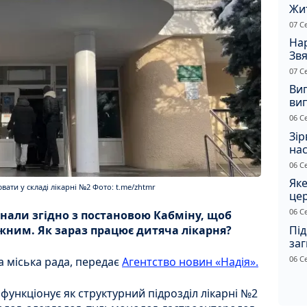
Жи
чол
07 С
Нар
Звя
рі
07 С
Ви
ви
суд
06 С
сп
Зір
нас
06 С
Яке
ати у складі лікарні №2 Фото: t.me/zhtmr
це
дн
06 С
днали згідно з постановою Кабміну, щоб
Під
жним. Як зараз працює дитяча лікарня?
заг
Жи
06 С
 міська рада, передає
Агентство новин «Надія».
а функціонує як структурний підрозділ лікарні №2