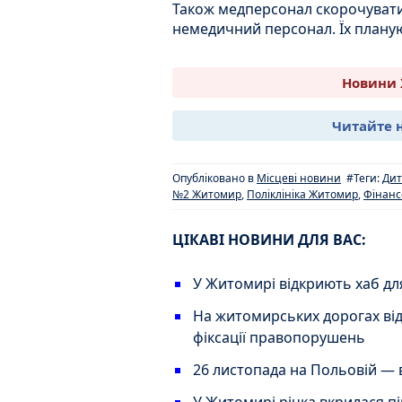
Також медперсонал скорочувати
немедичний персонал. Їх плану
Новини 
Читайте 
Опубліковано в
Місцеві новини
#Теги:
Дит
№2 Житомир
,
Поліклініка Житомир
,
Фінанс
ЦІКАВІ НОВИНИ ДЛЯ ВАС:
У Житомирі відкриють хаб дл
На житомирських дорогах ві
фіксації правопорушень
26 листопада на Польовій — 