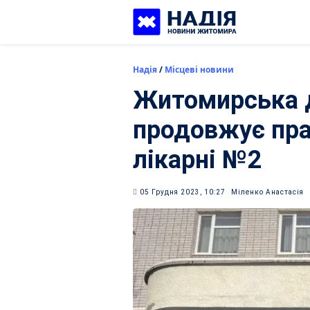
Skip
to
content
Надія
/
Місцеві новини
Житомирська д
продовжує пра
лікарні №2
05 Грудня 2023, 10:27
Міленко Анастасія