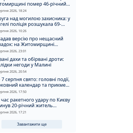
томирщині помер 46-річний
овік
ерпня 2026, 18:24
уга над могилою захисника: у
гелі поліція розшукала 69-
чного зловмисника
ерпня 2026, 10:26
гадав версію про нещасний
падок: на Житомирщині
итимуть чоловіка за вбивство
ерпня 2026, 23:01
івмешканки
вані дахи та обірвані дроти:
лідки негоди у Малині
ерпня 2026, 20:54
 7 серпня свято: головні події,
рковний календар та прикмети
я
ерпня 2026, 17:50
 час ракетного удару по Києву
инув 20-річний житель
томирщини
ерпня 2026, 17:21
Завантажити ще