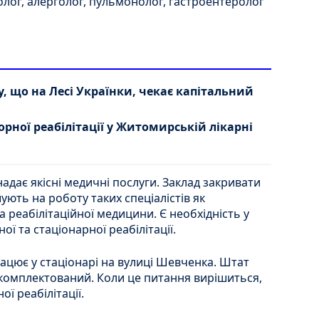
лог, алерголог, пульмонолог, гастроентеролог
, що на Лесі Українки, чекає капітальний
рної реабілітації у Житомирській лікарні
надає якісні медичні послуги. Заклад закривати
ють на роботу таких спеціалістів як
а реабілітаційної медицини. Є необхідність у
ої та стаціонарної реабілітації.
працює у стаціонарі на вулиці Шевченка. Штат
укомплектований. Коли це питання вирішиться,
ї реабілітації.