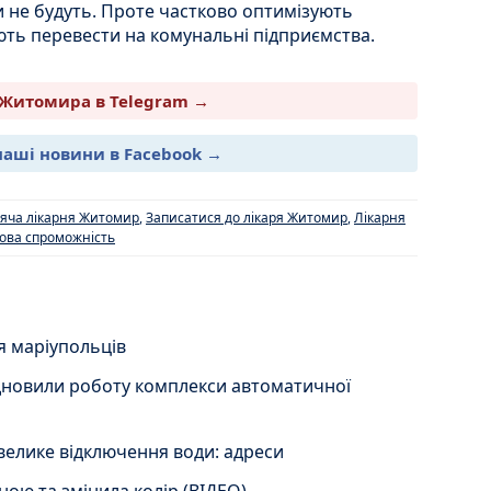
 не будуть. Проте частково оптимізують
ють перевести на комунальні підприємства.
Житомира в Telegram →
наші новини в Facebook →
яча лікарня Житомир
,
Записатися до лікаря Житомир
,
Лікарня
ова спроможність
я маріупольців
дновили роботу комплекси автоматичної
велике відключення води: адреси