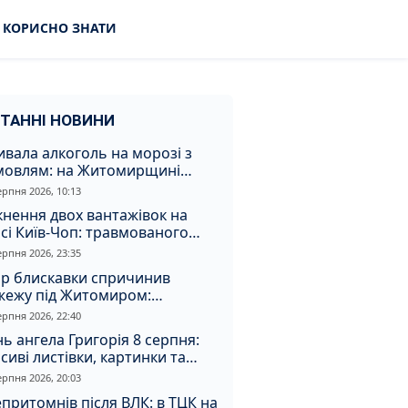
КОРИСНО ЗНАТИ
ТАННІ НОВИНИ
вала алкоголь на морозі з
мовлям: на Житомирщині
удили матір, через яку дитина
ерпня 2026, 10:13
римала обмороження
кнення двох вантажівок на
сі Київ-Чоп: травмованого
ія забрали до лікарні
ерпня 2026, 23:35
ар блискавки спричинив
жежу під Житомиром:
увальники витягли з вогню
ерпня 2026, 22:40
а
ь ангела Григорія 8 серпня:
сиві листівки, картинки та
евні привітання
ерпня 2026, 20:03
притомнів після ВЛК: в ТЦК на