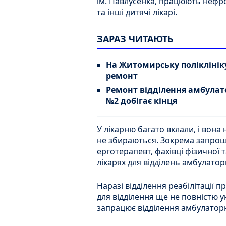
ім. Павлусенка, працюють нефро
та інші дитячі лікарі.
ЗАРАЗ ЧИТАЮТЬ
На Житомирську поліклініку
ремонт
Ремонт відділення амбулато
№2 добігає кінця
У лікарню багато вклали, і вона 
не збираються. Зокрема запрошу
ерготерапевт, фахівці фізичної т
лікарях для відділень амбулаторн
Наразі відділення реабілітації 
для відділення ще не повністю 
запрацює відділення амбулаторно