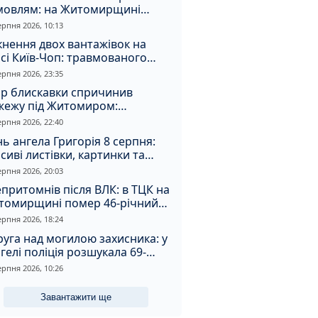
мовлям: на Житомирщині
удили матір, через яку дитина
ерпня 2026, 10:13
римала обмороження
кнення двох вантажівок на
сі Київ-Чоп: травмованого
ія забрали до лікарні
ерпня 2026, 23:35
ар блискавки спричинив
жежу під Житомиром:
увальники витягли з вогню
ерпня 2026, 22:40
а
ь ангела Григорія 8 серпня:
сиві листівки, картинки та
евні привітання
ерпня 2026, 20:03
притомнів після ВЛК: в ТЦК на
томирщині помер 46-річний
овік
ерпня 2026, 18:24
уга над могилою захисника: у
гелі поліція розшукала 69-
чного зловмисника
ерпня 2026, 10:26
Завантажити ще