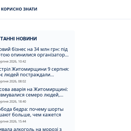
КОРИСНО ЗНАТИ
ТАННІ НОВИНИ
овий бізнес на 34 млн грн: під
ртою опинилися організатори
аконної вирубки на
ерпня 2026, 10:42
томирщині
стріл Житомирщини 9 серпня:
оє людей постраждали
слідок атаки
ерпня 2026, 08:02
сова аварія на Житомирщині:
авмувалися семеро людей,
ед них діти
ерпня 2026, 18:40
обода бедра: почему шорты
шают больше, чем кажется
ерпня 2026, 15:44
вала алкоголь на морозі з