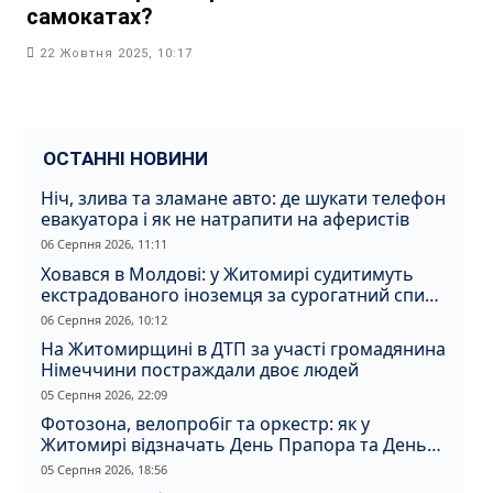
самокатах?
22 Жовтня 2025, 10:17
ОСТАННІ НОВИНИ
Ніч, злива та зламане авто: де шукати телефон
евакуатора і як не натрапити на аферистів
06 Серпня 2026, 11:11
Ховався в Молдові: у Житомирі судитимуть
екстрадованого іноземця за сурогатний спирт
і відмивання грошей
06 Серпня 2026, 10:12
На Житомирщині в ДТП за участі громадянина
Німеччини постраждали двоє людей
05 Серпня 2026, 22:09
Фотозона, велопробіг та оркестр: як у
Житомирі відзначать День Прапора та День
Незалежності
05 Серпня 2026, 18:56