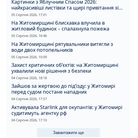
Картинки з Яблучним Спасом 2026:
найкрасивіші листівки та щирі привітання зі
святом
05 Серпня 2026, 17:01
На Житомирщині блискавка влучила в
житловий будинок – спалахнула пожежа
05 Серпня 2026, 16:46
На Житомирщині рятувальники витягли з
води двох потопельників
05 Серпня 2026, 10:09
Захист критичних об’єктів: на Житомирщині
ухвалили нові рішення з безпеки
04 Серпня 2026, 18:18
Зайшов за жертвою до під’їзду: у Житомирі
перед судом постане нападник
04 Серпня 2026, 17:57
Активувала Starlink для окупантів: у Житомирі
судитимуть агентку рф
04 Серпня 2026, 17:10
Завантажити ще