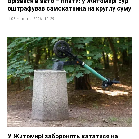
Врізався в авто – плати: у Житомирі суд
оштрафував самокатника на круглу суму
08 Червня 2026, 10:29
У Житомирі заборонять кататися на