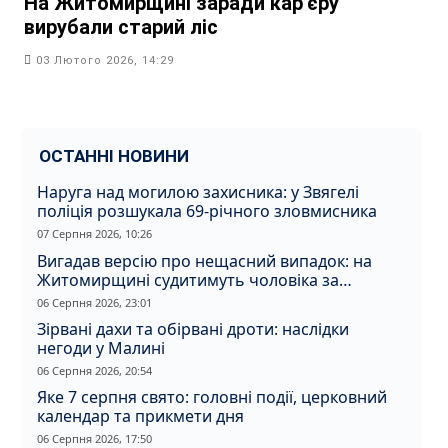
На Житомирщині заради кар’єру
вирубали старий ліс
03 Лютого 2026, 14:29
ОСТАННІ НОВИНИ
Наруга над могилою захисника: у Звягелі
поліція розшукала 69-річного зловмисника
07 Серпня 2026, 10:26
Вигадав версію про нещасний випадок: на
Житомирщині судитимуть чоловіка за
вбивство співмешканки
06 Серпня 2026, 23:01
Зірвані дахи та обірвані дроти: наслідки
негоди у Малині
06 Серпня 2026, 20:54
Яке 7 серпня свято: головні події, церковний
календар та прикмети дня
06 Серпня 2026, 17:50