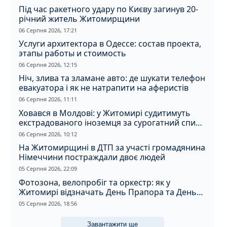
Під час ракетного удару по Києву загинув 20-
річний житель Житомирщини
06 Серпня 2026, 17:21
Услуги архитектора в Одессе: состав проекта,
этапы работы и стоимость
06 Серпня 2026, 12:15
Ніч, злива та зламане авто: де шукати телефон
евакуатора і як не натрапити на аферистів
06 Серпня 2026, 11:11
Ховався в Молдові: у Житомирі судитимуть
екстрадованого іноземця за сурогатний спирт
і відмивання грошей
06 Серпня 2026, 10:12
На Житомирщині в ДТП за участі громадянина
Німеччини постраждали двоє людей
05 Серпня 2026, 22:09
Фотозона, велопробіг та оркестр: як у
Житомирі відзначать День Прапора та День
Незалежності
05 Серпня 2026, 18:56
Завантажити ще