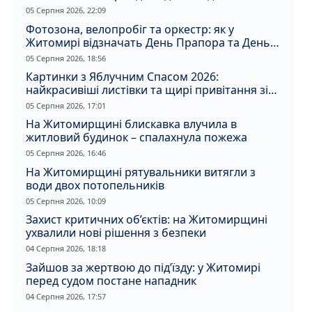
05 Серпня 2026, 22:09
Фотозона, велопробіг та оркестр: як у
Житомирі відзначать День Прапора та День
Незалежності
05 Серпня 2026, 18:56
Картинки з Яблучним Спасом 2026:
найкрасивіші листівки та щирі привітання зі
святом
05 Серпня 2026, 17:01
На Житомирщині блискавка влучила в
житловий будинок – спалахнула пожежа
05 Серпня 2026, 16:46
На Житомирщині рятувальники витягли з
води двох потопельників
05 Серпня 2026, 10:09
Захист критичних об’єктів: на Житомирщині
ухвалили нові рішення з безпеки
04 Серпня 2026, 18:18
Зайшов за жертвою до під’їзду: у Житомирі
перед судом постане нападник
04 Серпня 2026, 17:57