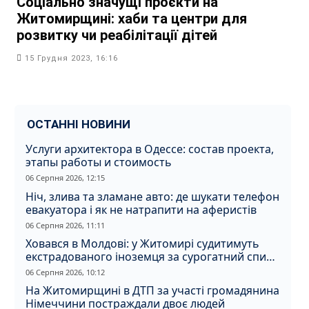
Соціально значущі проєкти на
Житомирщині: хаби та центри для
розвитку чи реабілітації дітей
15 Грудня 2023, 16:16
ОСТАННІ НОВИНИ
Услуги архитектора в Одессе: состав проекта,
этапы работы и стоимость
06 Серпня 2026, 12:15
Ніч, злива та зламане авто: де шукати телефон
евакуатора і як не натрапити на аферистів
06 Серпня 2026, 11:11
Ховався в Молдові: у Житомирі судитимуть
екстрадованого іноземця за сурогатний спирт
і відмивання грошей
06 Серпня 2026, 10:12
На Житомирщині в ДТП за участі громадянина
Німеччини постраждали двоє людей