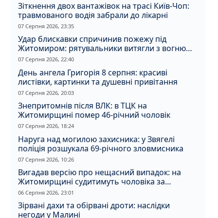
Зіткнення двох вантажівок на трасі Київ-Чоп:
травмованого водія забрали до лікарні
07 Серпня 2026, 23:35
Удар блискавки спричинив пожежу під
Житомиром: рятувальники витягли з вогню
кота
07 Серпня 2026, 22:40
День ангела Григорія 8 серпня: красиві
листівки, картинки та душевні привітання
07 Серпня 2026, 20:03
Знепритомнів після ВЛК: в ТЦК на
Житомирщині помер 46-річний чоловік
07 Серпня 2026, 18:24
Наруга над могилою захисника: у Звягелі
поліція розшукала 69-річного зловмисника
07 Серпня 2026, 10:26
Вигадав версію про нещасний випадок: на
Житомирщині судитимуть чоловіка за
вбивство співмешканки
06 Серпня 2026, 23:01
Зірвані дахи та обірвані дроти: наслідки
негоди у Малині