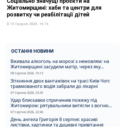
Соціально значущі проєкти на
Житомирщині: хаби та центри для
розвитку чи реабілітації дітей
15 Грудня 2023, 16:16
ОСТАННІ НОВИНИ
Вживала алкоголь на морозі з немовлям: на
Житомирщині засудили матір, через яку
дитина отримала обмороження
08 Серпня 2026, 10:13
Зіткнення двох вантажівок на трасі Київ-Чоп:
травмованого водія забрали до лікарні
07 Серпня 2026, 23:35
Удар блискавки спричинив пожежу під
Житомиром: рятувальники витягли з вогню
кота
07 Серпня 2026, 22:40
День ангела Григорія 8 серпня: красиві
листівки, картинки та душевні привітання