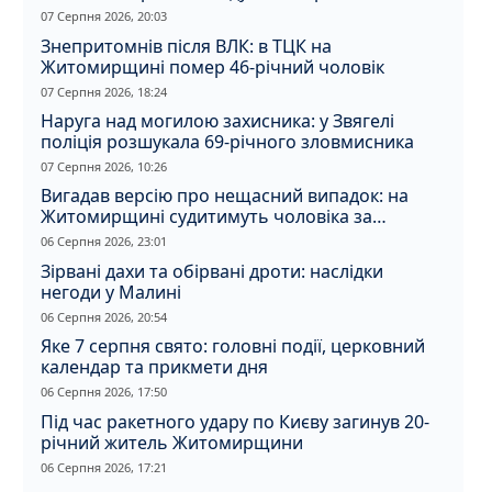
07 Серпня 2026, 20:03
Знепритомнів після ВЛК: в ТЦК на
Житомирщині помер 46-річний чоловік
07 Серпня 2026, 18:24
Наруга над могилою захисника: у Звягелі
поліція розшукала 69-річного зловмисника
07 Серпня 2026, 10:26
Вигадав версію про нещасний випадок: на
Житомирщині судитимуть чоловіка за
вбивство співмешканки
06 Серпня 2026, 23:01
Зірвані дахи та обірвані дроти: наслідки
негоди у Малині
06 Серпня 2026, 20:54
Яке 7 серпня свято: головні події, церковний
календар та прикмети дня
06 Серпня 2026, 17:50
Під час ракетного удару по Києву загинув 20-
річний житель Житомирщини
06 Серпня 2026, 17:21