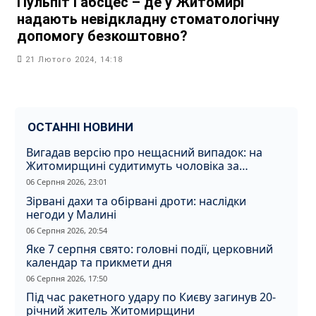
Пульпіт і абсцес – де у Житомирі
надають невідкладну стоматологічну
допомогу безкоштовно?
21 Лютого 2024, 14:18
ОСТАННІ НОВИНИ
Вигадав версію про нещасний випадок: на
Житомирщині судитимуть чоловіка за
вбивство співмешканки
06 Серпня 2026, 23:01
Зірвані дахи та обірвані дроти: наслідки
негоди у Малині
06 Серпня 2026, 20:54
Яке 7 серпня свято: головні події, церковний
календар та прикмети дня
06 Серпня 2026, 17:50
Під час ракетного удару по Києву загинув 20-
річний житель Житомирщини