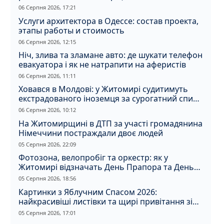
06 Серпня 2026, 17:21
Услуги архитектора в Одессе: состав проекта,
этапы работы и стоимость
06 Серпня 2026, 12:15
Ніч, злива та зламане авто: де шукати телефон
евакуатора і як не натрапити на аферистів
06 Серпня 2026, 11:11
Ховався в Молдові: у Житомирі судитимуть
екстрадованого іноземця за сурогатний спирт
і відмивання грошей
06 Серпня 2026, 10:12
На Житомирщині в ДТП за участі громадянина
Німеччини постраждали двоє людей
05 Серпня 2026, 22:09
Фотозона, велопробіг та оркестр: як у
Житомирі відзначать День Прапора та День
Незалежності
05 Серпня 2026, 18:56
Картинки з Яблучним Спасом 2026:
найкрасивіші листівки та щирі привітання зі
святом
05 Серпня 2026, 17:01