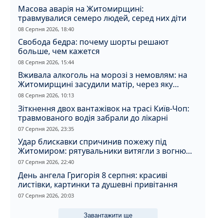
Масова аварія на Житомирщині:
травмувалися семеро людей, серед них діти
08 Серпня 2026, 18:40
Свобода бедра: почему шорты решают
больше, чем кажется
08 Серпня 2026, 15:44
Вживала алкоголь на морозі з немовлям: на
Житомирщині засудили матір, через яку
дитина отримала обмороження
08 Серпня 2026, 10:13
Зіткнення двох вантажівок на трасі Київ-Чоп:
травмованого водія забрали до лікарні
07 Серпня 2026, 23:35
Удар блискавки спричинив пожежу під
Житомиром: рятувальники витягли з вогню
кота
07 Серпня 2026, 22:40
День ангела Григорія 8 серпня: красиві
листівки, картинки та душевні привітання
07 Серпня 2026, 20:03
Завантажити ще