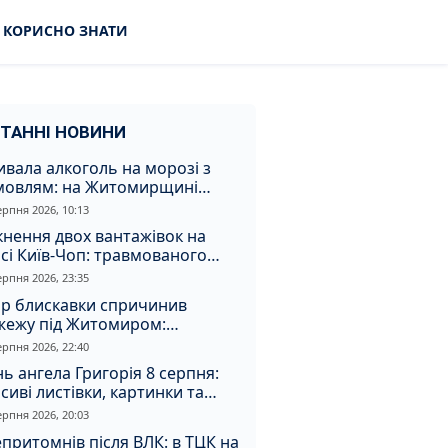
КОРИСНО ЗНАТИ
ТАННІ НОВИНИ
вала алкоголь на морозі з
мовлям: на Житомирщині
удили матір, через яку дитина
ерпня 2026, 10:13
римала обмороження
кнення двох вантажівок на
сі Київ-Чоп: травмованого
ія забрали до лікарні
ерпня 2026, 23:35
ар блискавки спричинив
жежу під Житомиром:
увальники витягли з вогню
ерпня 2026, 22:40
а
ь ангела Григорія 8 серпня:
сиві листівки, картинки та
евні привітання
ерпня 2026, 20:03
притомнів після ВЛК: в ТЦК на