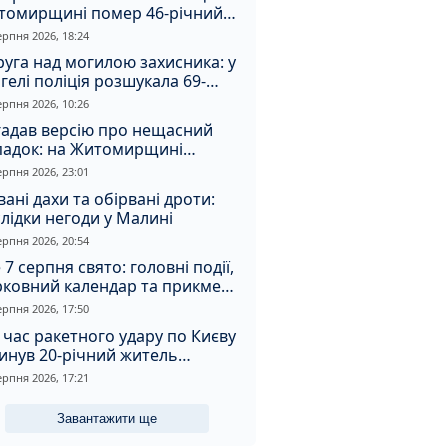
томирщині помер 46-річний
овік
ерпня 2026, 18:24
уга над могилою захисника: у
гелі поліція розшукала 69-
чного зловмисника
ерпня 2026, 10:26
гадав версію про нещасний
падок: на Житомирщині
итимуть чоловіка за вбивство
ерпня 2026, 23:01
івмешканки
вані дахи та обірвані дроти:
лідки негоди у Малині
ерпня 2026, 20:54
 7 серпня свято: головні події,
рковний календар та прикмети
я
ерпня 2026, 17:50
 час ракетного удару по Києву
инув 20-річний житель
томирщини
ерпня 2026, 17:21
Завантажити ще