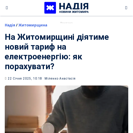
Skip
to
content
Надія
/
Житомирщина
На Житомирщині діятиме
новий тариф на
електроенергію: як
порахувати?
22 Січня 2025, 10:18
Міленко Анастасія