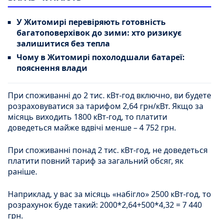
У Житомирі перевіряють готовність
багатоповерхівок до зими: хто ризикує
залишитися без тепла
Чому в Житомирі похолодшали батареї:
пояснення влади
При споживанні до 2 тис. кВт-год включно, ви будете
розраховуватися за тарифом 2,64 грн/кВт. Якщо за
місяць виходить 1800 кВт-год, то платити
доведеться майже вдвічі менше – 4 752 грн.
При споживанні понад 2 тис. кВт-год, не доведеться
платити повний тариф за загальний обсяг, як
раніше.
Наприклад, у вас за місяць «набігло» 2500 кВт-год, то
розрахунок буде такий: 2000*2,64+500*4,32 = 7 440
грн.