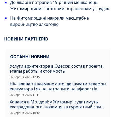
До лікарні потрапив 19-річний мешканець
Житомирщини з ножовим пораненням у грудях
На Житомирщині накрили масштабне
виробництво алкоголю
НОВИНИ ПАРТНЕРІВ
ОСТАННІ НОВИНИ
Услуги архитектора в Одессе: состав проекта,
этапы работы и стоимость
06 Серпня 2026, 12:15
Ніч, злива та зламане авто: де шукати телефон
евакуатора і як не натрапити на аферистів
06 Серпня 2026, 11:11
Ховався в Молдові: у Житомирі судитимуть
екстрадованого іноземця за сурогатний спирт
і відмивання грошей
06 Серпня 2026, 10:12