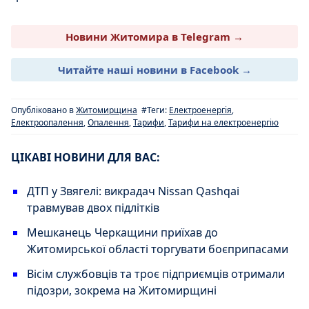
Новини Житомира в Telegram →
Читайте наші новини в Facebook →
Опубліковано в
Житомирщина
#Теги:
Електроенергія
,
Електроопалення
,
Опалення
,
Тарифи
,
Тарифи на електроенергію
ЦІКАВІ НОВИНИ ДЛЯ ВАС:
ДТП у Звягелі: викрадач Nissan Qashqai
травмував двох підлітків
Мешканець Черкащини приїхав до
Житомирської області торгувати боєприпасами
Вісім службовців та троє підприємців отримали
підозри, зокрема на Житомирщині