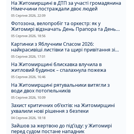
На Житомирщині в ДТП за участі громадянина
Німеччини постраждали двоє людей
05 Серпня 2026, 22:09
Фотозона, велопробіг та оркестр: як у
Житомирі відзначать День Прапора та День
Незалежності
05 Серпня 2026, 18:56
Картинки з Яблучним Спасом 2026:
найкрасивіші листівки та щирі привітання зі
святом
05 Серпня 2026, 17:01
На Житомирщині блискавка влучила в
житловий будинок – спалахнула пожежа
05 Серпня 2026, 16:46
На Житомирщині рятувальники витягли з
води двох потопельників
05 Серпня 2026, 10:09
Захист критичних об’єктів: на Житомирщині
ухвалили нові рішення з безпеки
04 Серпня 2026, 18:18
Зайшов за жертвою до під’їзду: у Житомирі
перед судом постане нападник