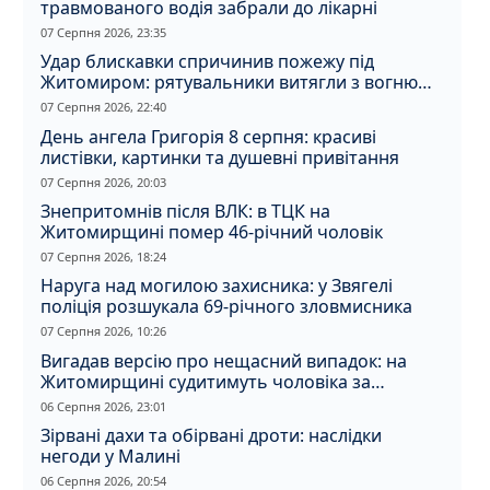
травмованого водія забрали до лікарні
07 Серпня 2026, 23:35
Удар блискавки спричинив пожежу під
Житомиром: рятувальники витягли з вогню
кота
07 Серпня 2026, 22:40
День ангела Григорія 8 серпня: красиві
листівки, картинки та душевні привітання
07 Серпня 2026, 20:03
Знепритомнів після ВЛК: в ТЦК на
Житомирщині помер 46-річний чоловік
07 Серпня 2026, 18:24
Наруга над могилою захисника: у Звягелі
поліція розшукала 69-річного зловмисника
07 Серпня 2026, 10:26
Вигадав версію про нещасний випадок: на
Житомирщині судитимуть чоловіка за
вбивство співмешканки
06 Серпня 2026, 23:01
Зірвані дахи та обірвані дроти: наслідки
негоди у Малині
06 Серпня 2026, 20:54