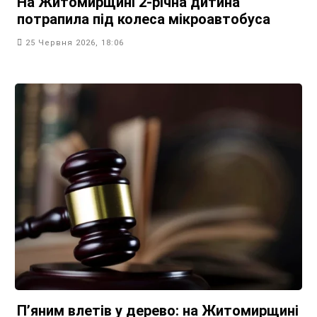
На Житомирщині 2-річна дитина
потрапила під колеса мікроавтобуса
25 Червня 2026, 18:06
П’яним влетів у дерево: на Житомирщині