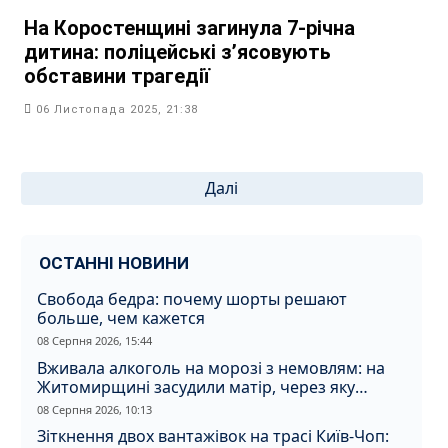
На Коростенщині загинула 7-річна
дитина: поліцейські з’ясовують
обставини трагедії
06 Листопада 2025, 21:38
Пагінація
Далі
записів
ОСТАННІ НОВИНИ
Свобода бедра: почему шорты решают
больше, чем кажется
08 Серпня 2026, 15:44
Вживала алкоголь на морозі з немовлям: на
Житомирщині засудили матір, через яку
дитина отримала обмороження
08 Серпня 2026, 10:13
Зіткнення двох вантажівок на трасі Київ-Чоп: