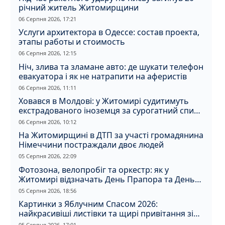
річний житель Житомирщини
06 Серпня 2026, 17:21
Услуги архитектора в Одессе: состав проекта,
этапы работы и стоимость
06 Серпня 2026, 12:15
Ніч, злива та зламане авто: де шукати телефон
евакуатора і як не натрапити на аферистів
06 Серпня 2026, 11:11
Ховався в Молдові: у Житомирі судитимуть
екстрадованого іноземця за сурогатний спирт
і відмивання грошей
06 Серпня 2026, 10:12
На Житомирщині в ДТП за участі громадянина
Німеччини постраждали двоє людей
05 Серпня 2026, 22:09
Фотозона, велопробіг та оркестр: як у
Житомирі відзначать День Прапора та День
Незалежності
05 Серпня 2026, 18:56
Картинки з Яблучним Спасом 2026:
найкрасивіші листівки та щирі привітання зі
святом
05 Серпня 2026, 17:01