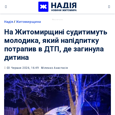
Skip
to
content
Надія
/
Житомирщина
На Житомирщині судитимуть
молодика, який напідпитку
потрапив в ДТП, де загинула
дитина
03 Червня 2026, 16:49
Міленко Анастасія