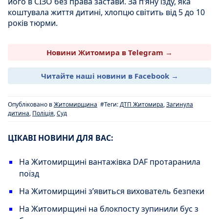
його в СІЗО без права застави. За п’яну їзду, яка
коштувала життя дитині, хлопцю світить від 5 до 10
років тюрми.
Новини Житомира в Telegram →
Читайте наші новини в Facebook →
Опубліковано в
Житомирщина
#Теги:
ДТП Житомира
,
Загинула
дитина
,
Поліція
,
Суд
ЦІКАВІ НОВИНИ ДЛЯ ВАС:
На Житомирщині вантажівка DAF протаранила
поїзд
На Житомирщині з’явиться вихователь безпеки
На Житомирщині на блокпосту зупинили бус з