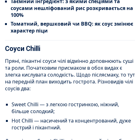
Таємний інгредієнт: з якими спеціями та
соусами нешліфований рис розкривається на
100%
Томатний, вершковий чи BBQ: як соус змінює
характер піци
Соуси Сhilli
Пряні, пікантні соуси чілі відмінно доповнюють суші
та роли. Початковим присмаком в обох видах є
злегка кислувата солодкість. Щодо післясмаку, то тут
на передній план виходить гострота. Різновидів чілі
соусів два:
Sweet Сhilli — з легкою гостринкою, ніжний,
більше солодкий;
Hot Сhilli — насичений та концентрований, дуже
гострий і пікантний.