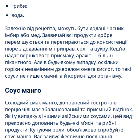
гриби;
вода.
Залежно від рецепта, можуть бути додані часник,
імбир або мед. Зазвичай всі продукти добре
перемішуються та перетираються до консистенції
пюре з додаванням приправ, солі та цукру. Кеш’ю
надає вершкового присмаку, арахіс — більш
пікантного. Але в будь-якому випадку, оскільки
горіхи є незамінним джерелом омега кислот, то такі
соуси не лише смачні, а й корисні для організму.
Соус манго
Солодкий смак манго, доповнений гостротою
перцю чілі має збалансований та приємний відтінок.
Як і у випадку з іншими азійськими соусами, цей вид
прекрасно доповнить будь-які м’ясні та рибні
продукти. Купуючи роли, обов’язково спробуйте
соус манго. Вас здивує феєричне поєднання