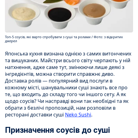
Топ-5 соусів, які варто спробувати з суші та ролами / Фото: з відкритих
джерел
Японська кухня визнана однією з самих витончених
та вишуканих. Майстри всього світу черпають у ній
натхнення, адже саме тут, змінюючи лише деякі з
інгредієнтів, можна створити справжнє диво.
Доставка ролів — популярний вид послуги в
кожному місті, шанувальники суші знають все про
те, що входить до складу того чи іншого сету. А як
щодо соусів? Чи насправді вони так необхідні та як
обрати з безлічі пропозицій, нам розповіли в
ресторані доставки суші
Neko Sushi
.
Призначення соусів до суші