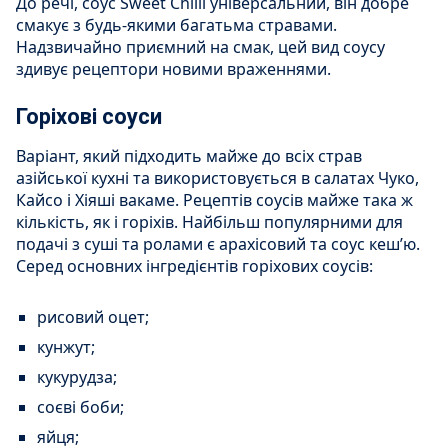
До речі, соус Sweet Сhilli універсальний, він добре
смакує з будь-якими багатьма стравами.
Надзвичайно приємний на смак, цей вид соусу
здивує рецептори новими враженнями.
Горіхові соуси
Варіант, який підходить майже до всіх страв
азійської кухні та використовується в салатах Чуко,
Кайсо і Хіяші вакаме. Рецептів соусів майже така ж
кількість, як і горіхів. Найбільш популярними для
подачі з суші та ролами є арахісовий та соус кеш’ю.
Серед основних інгредієнтів горіхових соусів:
рисовий оцет;
кунжут;
кукурудза;
соєві боби;
яйця;