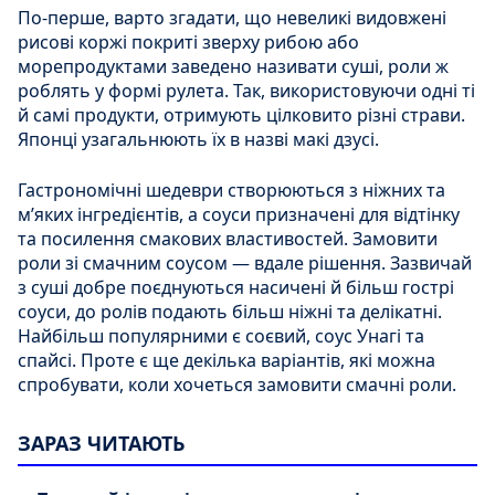
По-перше, варто згадати, що невеликі видовжені
рисові коржі покриті зверху рибою або
морепродуктами заведено називати суші, роли ж
роблять у формі рулета. Так, використовуючи одні ті
й самі продукти, отримують цілковито різні страви.
Японці узагальнюють їх в назві макі дзусі.
Гастрономічні шедеври створюються з ніжних та
м’яких інгредієнтів, а соуси призначені для відтінку
та посилення смакових властивостей. Замовити
роли зі смачним соусом — вдале рішення. Зазвичай
з суші добре поєднуються насичені й більш гострі
соуси, до ролів подають більш ніжні та делікатні.
Найбільш популярними є соєвий, соус Унагі та
спайсі. Проте є ще декілька варіантів, які можна
спробувати, коли хочеться замовити смачні роли.
ЗАРАЗ ЧИТАЮТЬ