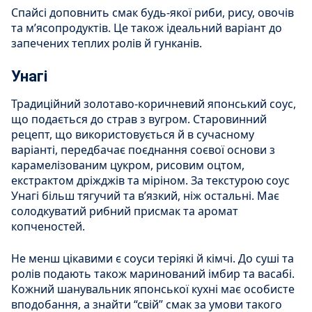
Спайсі доповнить смак будь-якої риби, рису, овочів
та м’ясопродуктів. Це також ідеальний варіант до
запечених теплих ролів й гунканів.
Унагі
Традиційний золотаво-коричневий японський соус,
що подається до страв з вугром. Старовинний
рецепт, що використовується й в сучасному
варіанті, передбачає поєднання соєвої основи з
карамелізованим цукром, рисовим оцтом,
екстрактом дріжджів та міріном. За текстурою соус
Унагі більш тягучий та в’язкий, ніж остальні. Має
солодкуватий рибний присмак та аромат
копченостей.
Не менш цікавими є соуси теріякі й кімчі. До суші та
ролів подають також маринований імбир та васабі.
Кожний шанувальник японської кухні має особисте
вподобання, а знайти “свій” смак за умови такого