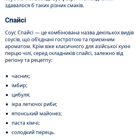
здавалося б таких різних смаків.
Спайсі
Соус Спайсі — це комбінована назва декількох видів
соусів, що об’єднані гостротою та приємним
ароматом. Крім вже класичного для азійської кухні
перцю чілі, серед складників спайсі, залежно від
регіону та рецепту:
часник;
імбир;
цибуля;
ікра летючої риби;
японський майонез;
паста кімчі;
солодкий перець.