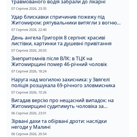
травмованого водія забрали до лікарні
07 Серпня 2026, 23:35
Удар блискавки спричинив пожежу під
Житомиром: рятувальники витягли з вогню
кота
07 Серпня 2026, 22:40
День ангела Григорія 8 серпня: красиві
листівки, картинки та душевні привітання
07 Серпня 2026, 20:03
Знепритомнів після ВЛК: в ТЦК на
Житомирщині помер 46-річний чоловік
07 Серпня 2026, 18:24
Наруга над могилою захисника: у Звягелі
поліція розшукала 69-річного зловмисника
07 Серпня 2026, 10:26
Вигадав версію про нещасний випадок: на
Житомирщині судитимуть чоловіка за
вбивство співмешканки
06 Серпня 2026, 23:01
Зірвані дахи та обірвані дроти: наслідки
негоди у Малині
06 Серпня 2026, 20:54