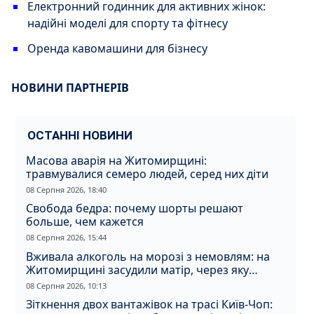
Електронний годинник для активних жінок:
надійні моделі для спорту та фітнесу
Оренда кавомашини для бізнесу
НОВИНИ ПАРТНЕРІВ
ОСТАННІ НОВИНИ
Масова аварія на Житомирщині:
травмувалися семеро людей, серед них діти
08 Серпня 2026, 18:40
Свобода бедра: почему шорты решают
больше, чем кажется
08 Серпня 2026, 15:44
Вживала алкоголь на морозі з немовлям: на
Житомирщині засудили матір, через яку
дитина отримала обмороження
08 Серпня 2026, 10:13
Зіткнення двох вантажівок на трасі Київ-Чоп: