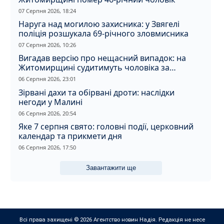
07 Серпня 2026, 18:24
Наруга над могилою захисника: у Звягелі
поліція розшукала 69-річного зловмисника
07 Серпня 2026, 10:26
Вигадав версію про нещасний випадок: на
Житомирщині судитимуть чоловіка за
вбивство співмешканки
06 Серпня 2026, 23:01
Зірвані дахи та обірвані дроти: наслідки
негоди у Малині
06 Серпня 2026, 20:54
Яке 7 серпня свято: головні події, церковний
календар та прикмети дня
06 Серпня 2026, 17:50
Завантажити ще
Всі права захищені © 2026 Агентство новин Надія. Редакція не несе