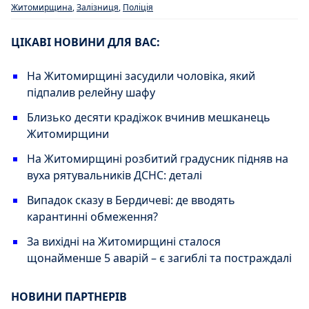
Житомирщина
,
Залізниця
,
Поліція
ЦІКАВІ НОВИНИ ДЛЯ ВАС:
На Житомирщині засудили чоловіка, який
підпалив релейну шафу
Близько десяти крадіжок вчинив мешканець
Житомирщини
На Житомирщині розбитий градусник підняв на
вуха рятувальників ДСНС: деталі
Випадок сказу в Бердичеві: де вводять
карантинні обмеження?
За вихідні на Житомирщині сталося
щонайменше 5 аварій – є загиблі та постраждалі
НОВИНИ ПАРТНЕРІВ