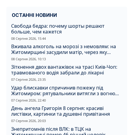
ОСТАННІ НОВИНИ
Свобода бедра: почему шорты решают
больше, чем кажется
08 Серпня 2026, 15:44
Вживала алкоголь на морозі з немовлям: на
Житомирщині засудили матір, через яку
дитина отримала обмороження
08 Серпня 2026, 10:13
Зіткнення двох вантажівок на трасі Київ-Чоп:
травмованого водія забрали до лікарні
07 Серпня 2026, 23:35
Удар блискавки спричинив пожежу під
Житомиром: рятувальники витягли з вогню
кота
07 Серпня 2026, 22:40
День ангела Григорія 8 серпня: красиві
листівки, картинки та душевні привітання
07 Серпня 2026, 20:03
Знепритомнів після ВЛК: в ТЦК на
Житомирщині помер 46-річний чоловік