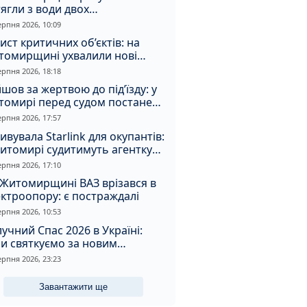
ягли з води двох
топельників
ерпня 2026, 10:09
ист критичних об’єктів: на
томирщині ухвалили нові
ення з безпеки
ерпня 2026, 18:18
шов за жертвою до під’їзду: у
томирі перед судом постане
падник
ерпня 2026, 17:57
ивувала Starlink для окупантів:
итомирі судитимуть агентку
ерпня 2026, 17:10
Житомирщині ВАЗ врізався в
ктроопору: є постраждалі
ерпня 2026, 10:53
учний Спас 2026 в Україні:
и святкуємо за новим
ендарем, що святять та
ерпня 2026, 23:23
овні прикмети дня
Завантажити ще