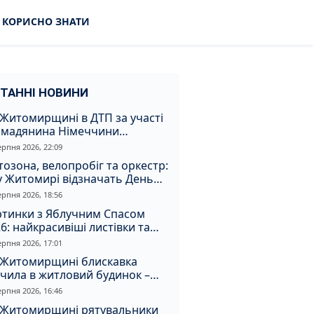
КОРИСНО ЗНАТИ
ТАННІ НОВИНИ
Житомирщині в ДТП за участі
омадянина Німеччини
страждали двоє людей
ерпня 2026, 22:09
озона, велопробіг та оркестр:
у Житомирі відзначать День
апора та День Незалежності
ерпня 2026, 18:56
ртинки з Яблучним Спасом
6: найкрасивіші листівки та
і привітання зі святом
ерпня 2026, 17:01
 Житомирщині блискавка
чила в житловий будинок –
алахнула пожежа
ерпня 2026, 16:46
 Житомирщині рятувальники