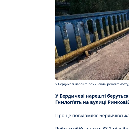
У Бердичеві нарешті починають ремонт мосту,
У Бердичеві нарешті беруться
Гнилоп’ять на вулиці Ринкові
Про це повідомляє Бердичівськ
Роботи обійдуться у 38,2 мільйо