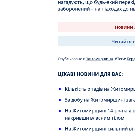
нагадують, що будь-який перехі
заборонений – на підходах до нь
Новини 
Читайте 
Опубліковано в
Житомирщина
#Теги:
Берд
ЦІКАВІ НОВИНИ ДЛЯ ВАС:
Кількість опадів на Житоми
За добу на Житомирщині зага
На Житомирщині 14-річна дів
накривши власним тілом
На Житомирщині сильний віте