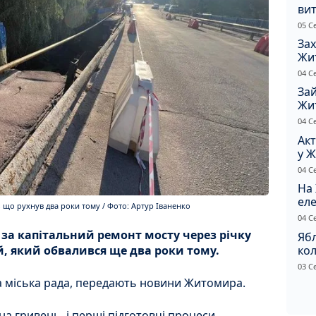
вит
по
05 С
Зах
Жи
ріш
04 С
Зай
Жи
на
04 С
Акт
у Ж
рф
04 С
На 
еле
 що рухнув два роки тому / Фото: Артур Іваненко
04 С
 за капітальний ремонт мосту через річку
Ябл
кол
й, який обвалився ще два роки тому.
кал
03 С
гол
а міська рада, передають новини Житомира.
на гривень, і перші підготовчі процеси