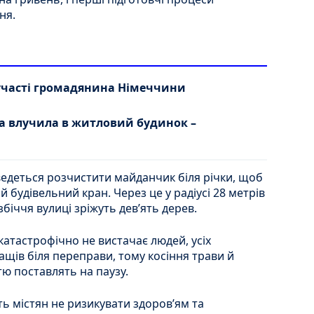
ня.
участі громадянина Німеччини
 влучила в житловий будинок –
едеться розчистити майданчик біля річки, щоб
 будівельний кран. Через це у радіусі 28 метрів
збіччя вулиці зріжуть дев’ять дерев.
катастрофічно не вистачає людей, усіх
ащів біля переправи, тому косіння трави й
стю поставлять на паузу.
ь містян не ризикувати здоров’ям та