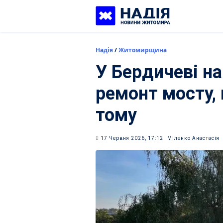
Skip
to
content
Надія
/
Житомирщина
У Бердичеві н
ремонт мосту,
тому
17 Червня 2026, 17:12
Міленко Анастасія