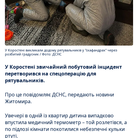
У Коростені викликали додому рятувальників у "скафандрах" через
розбитий градусник / Фото: ДСНС
У Коростені звичайний побутовий інцидент
перетворився на спецоперацію для
рятувальників.
Про це повідомляє ДСНС, передають новини
Житомира.
Увечері в одній із квартир дитина випадково
впустила медичний термометр – той розлетівся, а
по підлозі кімнати покотилися небезпечні кульки
ртуті.