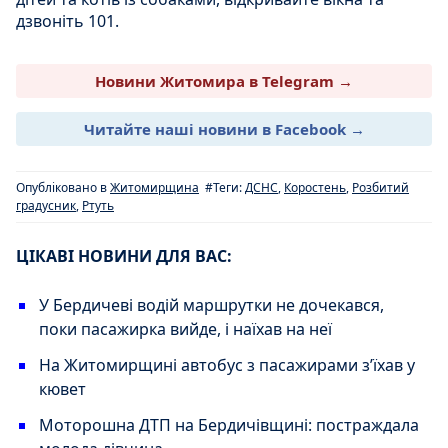
дзвоніть 101.
Новини Житомира в Telegram →
Читайте наші новини в Facebook →
Опубліковано в
Житомирщина
#Теги:
ДСНС
,
Коростень
,
Розбитий
градусник
,
Ртуть
ЦІКАВІ НОВИНИ ДЛЯ ВАС:
У Бердичеві водій маршрутки не дочекався,
поки пасажирка вийде, і наїхав на неї
На Житомирщині автобус з пасажирами з’їхав у
кювет
Моторошна ДТП на Бердичівщині: постраждала