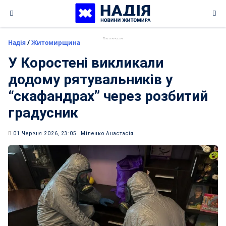
Skip
to
content
Надія
/
Житомирщина
У Коростені викликали
додому рятувальників у
“скафандрах” через розбитий
градусник
01 Червня 2026, 23:05
Міленко Анастасія