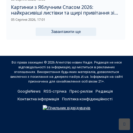
Картинки з Яблучним Спасом 2026:
найкрасивіші листівки та щирі привітання зі
святом
05 Серпня 2026, 17:01
Завантажити ще
Всі права захищені © 2026 Агентство новин Надія. Редакція не несе
відповідальності за інформацію, що міститься в рекламних
оголошеннях. Використання будь-яких матеріалів, дозволяється
виключно з посилання на джерело nadiya.zt.ua. Інформація на сайті
призначена для ознайомлення осіб віком 21+.
GoogleNews
RSS-стрічка
Прес-релізи
Редакція
Контактна інформація
Політика конфіденційності