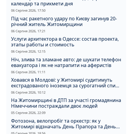
календар та прикмети дня
06 Серпня 2026, 17:50
Під час ракетного удару по Києву загинув 20-
річний житель Житомирщини
06 Серпня 2026, 17:21
Услуги архитектора в Одессе: состав проекта,
этапы работы и стоимость
06 Серпня 2026, 12:15
Ніч, злива та зламане авто: де шукати телефон
евакуатора і як не натрапити на аферистів
06 Серпня 2026, 11:11
Ховався в Молдові: у Житомирі судитимуть
екстрадованого іноземця за сурогатний спирт
і відмивання грошей
06 Серпня 2026, 10:12
На Житомирщині в ДТП за участі громадянина
Німеччини постраждали двоє людей
05 Серпня 2026, 22:09
Фотозона, велопробіг та оркестр: як у
Житомирі відзначать День Прапора та День
Незалежності
05 Серпня 2026, 18:56