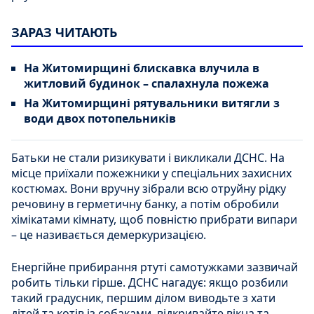
ЗАРАЗ ЧИТАЮТЬ
На Житомирщині блискавка влучила в
житловий будинок – спалахнула пожежа
На Житомирщині рятувальники витягли з
води двох потопельників
Батьки не стали ризикувати і викликали ДСНС. На
місце приїхали пожежники у спеціальних захисних
костюмах. Вони вручну зібрали всю отруйну рідку
речовину в герметичну банку, а потім обробили
хімікатами кімнату, щоб повністю прибрати випари
– це називається демеркуризацією.
Енергійне прибирання ртуті самотужками зазвичай
робить тільки гірше. ДСНС нагадує: якщо розбили
такий градусник, першим ділом виводьте з хати
дітей та котів із собаками, відкривайте вікна та