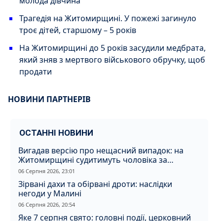
молода дівчина
Трагедія на Житомирщині. У пожежі загинуло
троє дітей, старшому – 5 років
На Житомирщині до 5 років засудили медбрата,
який зняв з мертвого військового обручку, щоб
продати
НОВИНИ ПАРТНЕРІВ
ОСТАННІ НОВИНИ
Вигадав версію про нещасний випадок: на
Житомирщині судитимуть чоловіка за
вбивство співмешканки
06 Серпня 2026, 23:01
Зірвані дахи та обірвані дроти: наслідки
негоди у Малині
06 Серпня 2026, 20:54
Яке 7 серпня свято: головні події, церковний