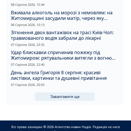
08 Серпня 2026, 15:44
Вживала алкоголь на морозі з немовлям: на
Житомирщині засудили матір, через яку
дитина отримала обмороження
08 Серпня 2026, 10:13
Зіткнення двох вантажівок на трасі Київ-Чоп:
травмованого водія забрали до лікарні
07 Серпня 2026, 23:35
Удар блискавки спричинив пожежу під
Житомиром: рятувальники витягли з вогню
кота
07 Серпня 2026, 22:40
День ангела Григорія 8 серпня: красиві
листівки, картинки та душевні привітання
07 Серпня 2026, 20:03
Завантажити ще
Всі права захищені © 2026 Агентство новин Надія. Редакція не несе