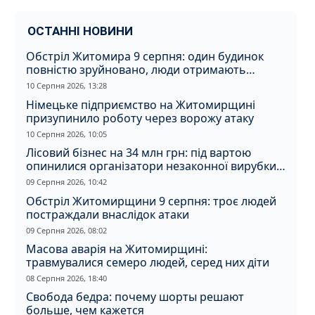
ОСТАННІ НОВИНИ
Обстріл Житомира 9 серпня: один будинок
повністю зруйновано, люди отримають
компенсацію
10 Серпня 2026, 13:28
Німецьке підприємство на Житомирщині
призупинило роботу через ворожу атаку
10 Серпня 2026, 10:05
Лісовий бізнес на 34 млн грн: під вартою
опинилися організатори незаконної вирубки
на Житомирщині
09 Серпня 2026, 10:42
Обстріл Житомирщини 9 серпня: троє людей
постраждали внаслідок атаки
09 Серпня 2026, 08:02
Масова аварія на Житомирщині:
травмувалися семеро людей, серед них діти
08 Серпня 2026, 18:40
Свобода бедра: почему шорты решают
больше, чем кажется