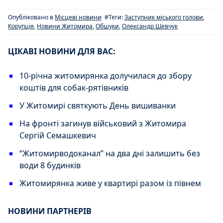
Опубліковано в
Місцеві новини
#Теги:
Заступник міського голови
,
Корупція
,
Новини Житомира
,
Обшуки
,
Олександр Шевчук
ЦІКАВІ НОВИНИ ДЛЯ ВАС:
10-річна житомирянка долучилася до збору
коштів для собак-рятівників
У Житомирі святкують День вишиванки
На фронті загинув військовий з Житомира
Сергій Семашкевич
“Житомирводоканал” на два дні залишить без
води 8 будинків
Житомирянка живе у квартирі разом із півнем
НОВИНИ ПАРТНЕРІВ