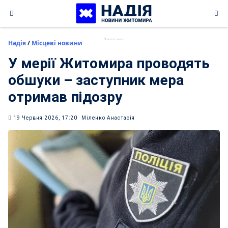
Skip
to
content
Надія
/
Місцеві новини
У мерії Житомира проводять
обшуки – заступник мера
отримав підозру
19 Червня 2026, 17:20
Міленко Анастасія