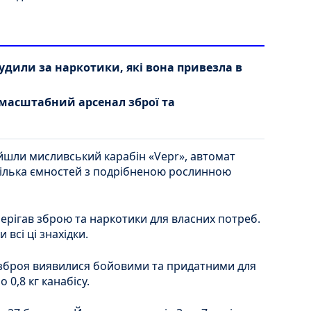
дили за наркотики, які вона привезла в
асштабний арсенал зброї та
йшли мисливський карабін «Vepr», автомат
кілька ємностей з подрібненою рослинною
берігав зброю та наркотики для власних потреб.
и всі ці знахідки.
а зброя виявилися бойовими та придатними для
 0,8 кг канабісу.