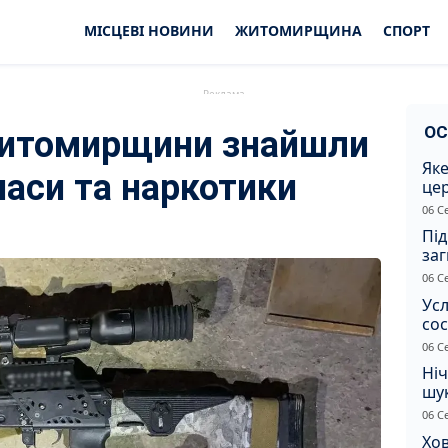
МІСЦЕВІ НОВИНИ
ЖИТОМИРЩИНА
СПОРТ
ОС
итомирщини знайшли
Яке
паси та наркотики
це
дн
06 С
Під
заг
Жи
06 С
Усл
сос
ст
06 С
Ніч
шук
не 
06 С
Хов