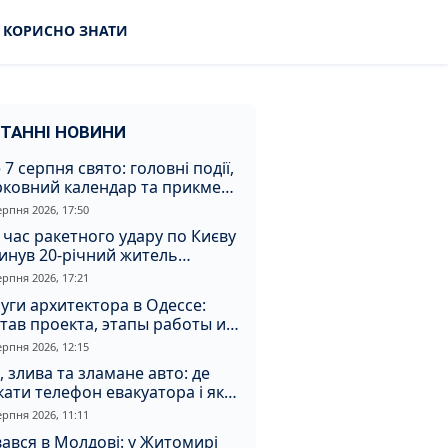
КОРИСНО ЗНАТИ
ТАННІ НОВИНИ
 7 серпня свято: головні події,
рковний календар та прикмети
я
ерпня 2026, 17:50
 час ракетного удару по Києву
инув 20-річний житель
томирщини
ерпня 2026, 17:21
уги архитектора в Одессе:
тав проекта, этапы работы и
оимость
ерпня 2026, 12:15
, злива та зламане авто: де
ати телефон евакуатора і як
натрапити на аферистів
ерпня 2026, 11:11
ався в Молдові: у Житомирі