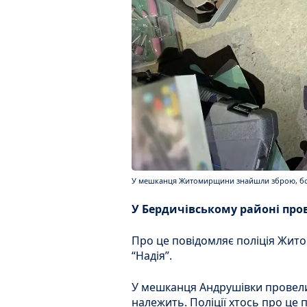
У мешканця Житомирщини знайшли зброю, боєп
У Бердичівському районі про
Про це повідомляє поліція Жито
“Надія”.
У мешканця Андрушівки провели 
належить. Поліції хтось про це 