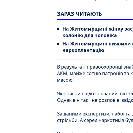
ЗАРАЗ ЧИТАЮТЬ
На Житомирщині жінку засу
колонію для чоловіка
На Житомирщині виявили м
наркоплантацію
В результаті правоохоронці зна
АКМ, майже сотню патронів та 
масою.
Як пояснив підозрюваний, він з
Однак він так і не розповів, звідк
За даними експертизи, набої т
стрільби. А серед наркотиків було