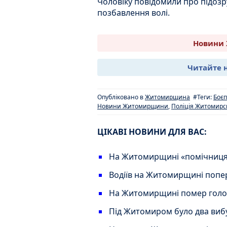
Чоловіку повідомили про підозру
позбавлення волі.
Новини 
Читайте 
Опубліковано в
Житомирщина
#Теги:
Боє
Новини Житомирщини
,
Поліція Житомирсь
ЦІКАВІ НОВИНИ ДЛЯ ВАС:
На Житомирщині «помічниця»
Водіїв на Житомирщині поп
На Житомирщині помер голо
Під Житомиром було два вибух