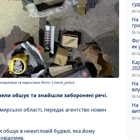
су
іно
06 С
ві
На 
гр
по
05 С
Фот
як 
Пр
05 С
Ка
202
щир
05 С
рипаси та наркотики Фото: t.me/zt_police
На
влу
вели обшук та знайшли заборонені речі.
сп
05 С
На
мирської області, передає агентство новин
вит
по
05 С
обшук в нежитловій будівлі, яка йому
повідомив.