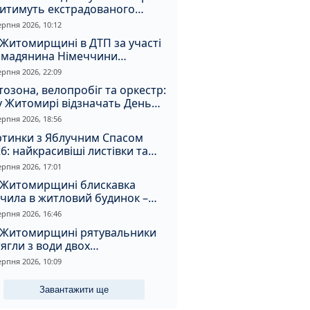
дитимуть екстрадованого
земця за сурогатний спирт і
ерпня 2026, 10:12
дмивання грошей
Житомирщині в ДТП за участі
омадянина Німеччини
страждали двоє людей
ерпня 2026, 22:09
озона, велопробіг та оркестр:
у Житомирі відзначать День
апора та День Незалежності
ерпня 2026, 18:56
ртинки з Яблучним Спасом
6: найкрасивіші листівки та
і привітання зі святом
ерпня 2026, 17:01
 Житомирщині блискавка
чила в житловий будинок –
алахнула пожежа
ерпня 2026, 16:46
 Житомирщині рятувальники
ягли з води двох
топельників
ерпня 2026, 10:09
Завантажити ще