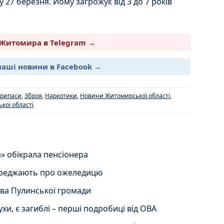
 27 березня. Йому загрожує від 3 до 7 років
Житомира в Telegram →
наші новини в Facebook →
припаси
,
Зброя
,
Наркотики
,
Новини Житомирської області
,
кої області
 обікрала пенсіонера
ереджають про ожеледицю
ва Пулинської громади
и, є загиблі – перші подробиці від ОВА