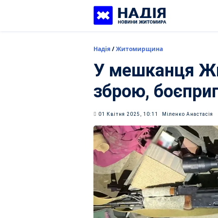
Skip
to
content
Надія
/
Житомирщина
У мешканця Ж
зброю, боєпри
01 Квітня 2025, 10:11
Міленко Анастасія