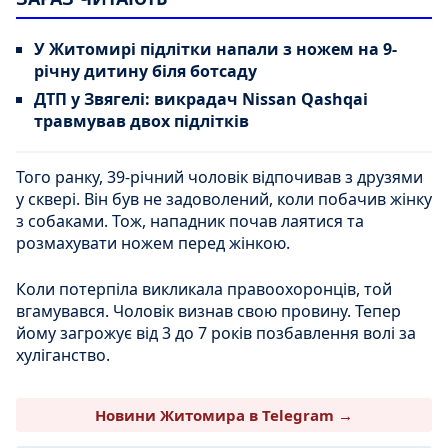
У Житомирі підлітки напали з ножем на 9-
річну дитину біля ботсаду
ДТП у Звягелі: викрадач Nissan Qashqai
травмував двох підлітків
Того ранку, 39-річний чоловік відпочивав з друзями
у сквері. Він був не задоволений, коли побачив жінку
з собаками. Тож, нападник почав лаятися та
розмахувати ножем перед жінкою.
Коли потерпіла викликала правоохоронців, той
вгамувався. Чоловік визнав свою провину. Тепер
йому загрожує від 3 до 7 років позбавлення волі за
хуліганство.
Новини Житомира в Telegram →