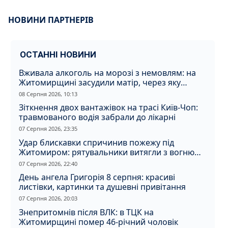
НОВИНИ ПАРТНЕРІВ
ОСТАННІ НОВИНИ
Вживала алкоголь на морозі з немовлям: на
Житомирщині засудили матір, через яку
дитина отримала обмороження
08 Серпня 2026, 10:13
Зіткнення двох вантажівок на трасі Київ-Чоп:
травмованого водія забрали до лікарні
07 Серпня 2026, 23:35
Удар блискавки спричинив пожежу під
Житомиром: рятувальники витягли з вогню
кота
07 Серпня 2026, 22:40
День ангела Григорія 8 серпня: красиві
листівки, картинки та душевні привітання
07 Серпня 2026, 20:03
Знепритомнів після ВЛК: в ТЦК на
Житомирщині помер 46-річний чоловік