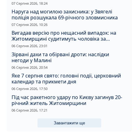
07 Серпня 2026, 18:24
Наруга над могилою захисника: у Звягелі
поліція розшукала 69-річного зловмисника
07 Серпня 2026, 10:26
Вигадав версію про нещасний випадок: на
Житомирщині судитимуть чоловіка за
вбивство співмешканки
06 Серпня 2026, 23:01
Зірвані дахи та обірвані дроти: наслідки
негоди у Малині
06 Серпня 2026, 20:54
Яке 7 серпня свято: головні події, церковний
календар та прикмети дня
06 Серпня 2026, 17:50
Під час ракетного удару по Києву загинув 20-
річний житель Житомирщини
06 Серпня 2026, 17:21
Завантажити ще