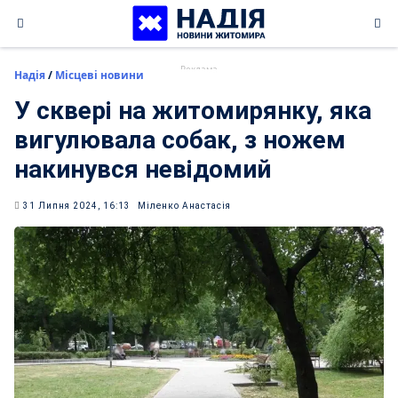
Skip
to
content
Надія
/
Місцеві новини
У сквері на житомирянку, яка
вигулювала собак, з ножем
накинувся невідомий
31 Липня 2024, 16:13
Міленко Анастасія