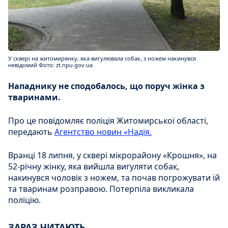
У сквері на житомирянку, яка вигулювала собак, з ножем накинувся
невідомий Фото: zt.npu.gov.ua
Нападнику не сподобалось, що поруч жінка з
тваринами.
Про це повідомляє поліція Житомирської області,
передають
Агентство новин «Надія.
Вранці 18 липня, у сквері мікрорайону «Крошня», на
52-річну жінку, яка вийшла вигуляти собак,
накинувся чоловік з ножем, та почав погрожувати їй
та тваринам розправою. Потерпіла викликала
поліцію.
ЗАРАЗ ЧИТАЮТЬ