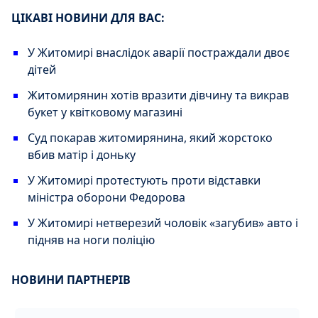
ЦІКАВІ НОВИНИ ДЛЯ ВАС:
У Житомирі внаслідок аварії постраждали двоє
дітей
Житомирянин хотів вразити дівчину та викрав
букет у квітковому магазині
Суд покарав житомирянина, який жорстоко
вбив матір і доньку
У Житомирі протестують проти відставки
міністра оборони Федорова
У Житомирі нетверезий чоловік «загубив» авто і
підняв на ноги поліцію
НОВИНИ ПАРТНЕРІВ