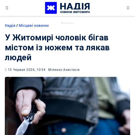
Skip
to
content
Надія
/
Місцеві новини
У Житомирі чоловік бігав
містом із ножем та лякав
людей
15 Червня 2026, 10:54
Міленко Анастасія