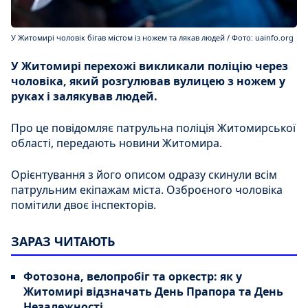
У Житомирі чоловік бігав містом із ножем та лякав людей / Фото: uainfo.org
У Житомирі перехожі викликали поліцію через
чоловіка, який розгулював вулицею з ножем у
руках і залякував людей.
Про це повідомляє патрульна поліція Житомирської
області, передають новини Житомира.
Орієнтування з його описом одразу скинули всім
патрульним екіпажам міста. Озброєного чоловіка
помітили двоє інспекторів.
ЗАРАЗ ЧИТАЮТЬ
Фотозона, велопробіг та оркестр: як у
Житомирі відзначать День Прапора та День
Незалежності