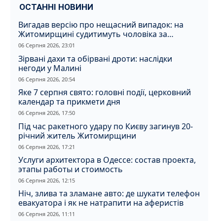
ОСТАННІ НОВИНИ
Вигадав версію про нещасний випадок: на
Житомирщині судитимуть чоловіка за
вбивство співмешканки
06 Серпня 2026, 23:01
Зірвані дахи та обірвані дроти: наслідки
негоди у Малині
06 Серпня 2026, 20:54
Яке 7 серпня свято: головні події, церковний
календар та прикмети дня
06 Серпня 2026, 17:50
Під час ракетного удару по Києву загинув 20-
річний житель Житомирщини
06 Серпня 2026, 17:21
Услуги архитектора в Одессе: состав проекта,
этапы работы и стоимость
06 Серпня 2026, 12:15
Ніч, злива та зламане авто: де шукати телефон
евакуатора і як не натрапити на аферистів
06 Серпня 2026, 11:11