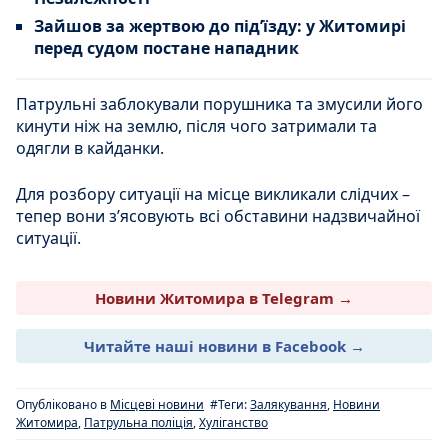
Зайшов за жертвою до під’їзду: у Житомирі
перед судом постане нападник
Патрульні заблокували порушника та змусили його
кинути ніж на землю, після чого затримали та
одягли в кайданки.
Для розбору ситуації на місце викликали слідчих –
тепер вони з’ясовують всі обставини надзвичайної
ситуації.
Новини Житомира в Telegram →
Читайте наші новини в Facebook →
Опубліковано в
Місцеві новини
#Теги:
Залякування
,
Новини
Житомира
,
Патрульна поліція
,
Хуліганство