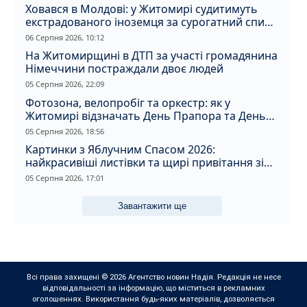
Ховався в Молдові: у Житомирі судитимуть
екстрадованого іноземця за сурогатний спирт
і відмивання грошей
06 Серпня 2026, 10:12
На Житомирщині в ДТП за участі громадянина
Німеччини постраждали двоє людей
05 Серпня 2026, 22:09
Фотозона, велопробіг та оркестр: як у
Житомирі відзначать День Прапора та День
Незалежності
05 Серпня 2026, 18:56
Картинки з Яблучним Спасом 2026:
найкрасивіші листівки та щирі привітання зі
святом
05 Серпня 2026, 17:01
Завантажити ще
Всі права захищені © 2026 Агентство новин Надія. Редакція не несе
відповідальності за інформацію, що міститься в рекламних
оголошеннях. Використання будь-яких матеріалів, дозволяється