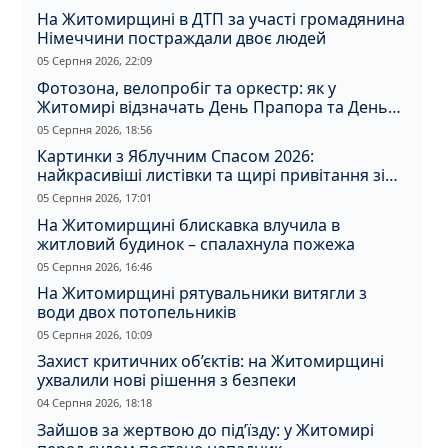
На Житомирщині в ДТП за участі громадянина
Німеччини постраждали двоє людей
05 Серпня 2026, 22:09
Фотозона, велопробіг та оркестр: як у
Житомирі відзначать День Прапора та День
Незалежності
05 Серпня 2026, 18:56
Картинки з Яблучним Спасом 2026:
найкрасивіші листівки та щирі привітання зі
святом
05 Серпня 2026, 17:01
На Житомирщині блискавка влучила в
житловий будинок – спалахнула пожежа
05 Серпня 2026, 16:46
На Житомирщині рятувальники витягли з
води двох потопельників
05 Серпня 2026, 10:09
Захист критичних об’єктів: на Житомирщині
ухвалили нові рішення з безпеки
04 Серпня 2026, 18:18
Зайшов за жертвою до під’їзду: у Житомирі