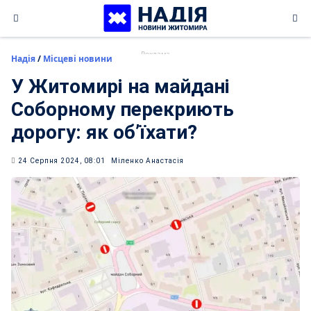
Skip
to
content
Надія
/
Місцеві новини
У Житомирі на майдані
Соборному перекриють
дорогу: як обʼїхати?
24 Серпня 2024, 08:01
Міленко Анастасія