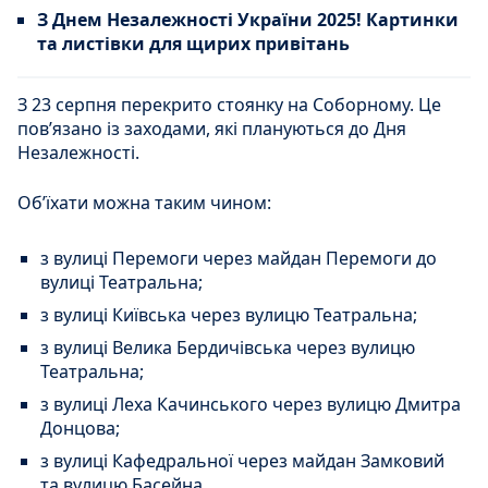
З Днем Незалежності України 2025! Картинки
та листівки для щирих привітань
З 23 серпня перекрито стоянку на Соборному. Це
повʼязано із заходами, які плануються до Дня
Незалежності.
Обʼїхати можна таким чином:
з вулиці Перемоги через майдан Перемоги до
вулиці Театральна;
з вулиці Київська через вулицю Театральна;
з вулиці Велика Бердичівська через вулицю
Театральна;
з вулиці Леха Качинського через вулицю Дмитра
Донцова;
з вулиці Кафедральної через майдан Замковий
та вулицю Басейна.