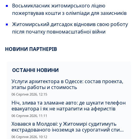
Восьмикласник житомирського ліцею
пожертвував кошти з олімпіади для захисників
Житомирський дитсадок відновив свою роботу
після початку повномасштабної війни
НОВИНИ ПАРТНЕРІВ
ОСТАННІ НОВИНИ
Услуги архитектора в Одессе: состав проекта,
этапы работы и стоимость
06 Серпня 2026, 12:15
Ніч, злива та зламане авто: де шукати телефон
евакуатора і як не натрапити на аферистів
06 Серпня 2026, 11:11
Ховався в Молдові: у Житомирі судитимуть
екстрадованого іноземця за сурогатний спирт
і відмивання грошей
06 Серпня 2026, 10:12