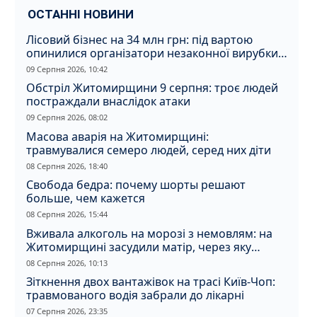
ОСТАННІ НОВИНИ
Лісовий бізнес на 34 млн грн: під вартою
опинилися організатори незаконної вирубки
на Житомирщині
09 Серпня 2026, 10:42
Обстріл Житомирщини 9 серпня: троє людей
постраждали внаслідок атаки
09 Серпня 2026, 08:02
Масова аварія на Житомирщині:
травмувалися семеро людей, серед них діти
08 Серпня 2026, 18:40
Свобода бедра: почему шорты решают
больше, чем кажется
08 Серпня 2026, 15:44
Вживала алкоголь на морозі з немовлям: на
Житомирщині засудили матір, через яку
дитина отримала обмороження
08 Серпня 2026, 10:13
Зіткнення двох вантажівок на трасі Київ-Чоп:
травмованого водія забрали до лікарні
07 Серпня 2026, 23:35