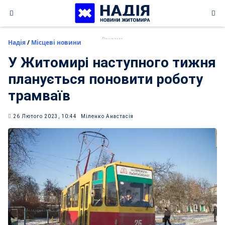
Skip
to
content
Надія
/
Місцеві новини
У Житомирі наступного тижня
планується поновити роботу
трамваїв
26 Лютого 2023, 10:44
Міленко Анастасія