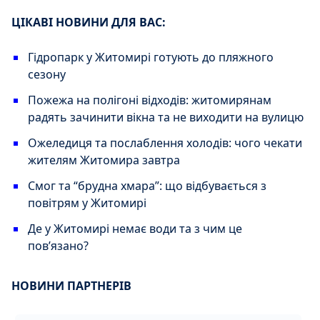
ЦІКАВІ НОВИНИ ДЛЯ ВАС:
Гідропарк у Житомирі готують до пляжного
сезону
Пожежа на полігоні відходів: житомирянам
радять зачинити вікна та не виходити на вулицю
Ожеледиця та послаблення холодів: чого чекати
жителям Житомира завтра
Смог та “брудна хмара”: що відбувається з
повітрям у Житомирі
Де у Житомирі немає води та з чим це
повʼязано?
НОВИНИ ПАРТНЕРІВ