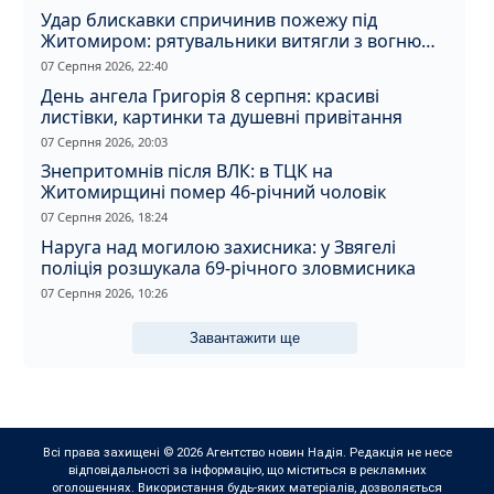
Удар блискавки спричинив пожежу під
Житомиром: рятувальники витягли з вогню
кота
07 Серпня 2026, 22:40
День ангела Григорія 8 серпня: красиві
листівки, картинки та душевні привітання
07 Серпня 2026, 20:03
Знепритомнів після ВЛК: в ТЦК на
Житомирщині помер 46-річний чоловік
07 Серпня 2026, 18:24
Наруга над могилою захисника: у Звягелі
поліція розшукала 69-річного зловмисника
07 Серпня 2026, 10:26
Завантажити ще
Всі права захищені © 2026 Агентство новин Надія. Редакція не несе
відповідальності за інформацію, що міститься в рекламних
оголошеннях. Використання будь-яких матеріалів, дозволяється