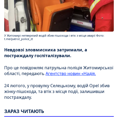
У Житомирі нетверезий водій збив пішохода і втік з місця аварії Фото:
t.me/patrol_police_zt
Невдовзі зловмисника затримали, а
постраждалу госпіталізували.
Про це повідомляє патрульна поліція Житомирської
області, передають
Агентство новин «Надія.
24 лютого, у провулку Селецькому, водій Opel збив
жінку-пішохода, та втік з місця події, залишивши
постраждалу.
ЗАРАЗ ЧИТАЮТЬ