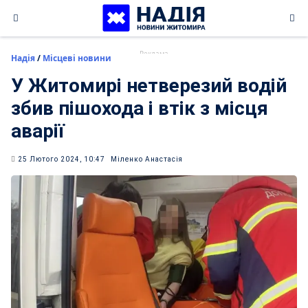
Skip
to
content
Надія
/
Місцеві новини
У Житомирі нетверезий водій
збив пішохода і втік з місця
аварії
25 Лютого 2024, 10:47
Міленко Анастасія