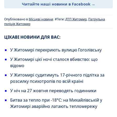
Читайте наші новини в Facebook →
Опубліковано в
Місцеві новини
#Теги:
ДТП Житомир
,
Патрульна
поліція Житомир
ЦІКАВІ НОВИНИ ДЛЯ ВАС:
У Житомирі перекриють вулицю Гоголівську
У Житомирі цієї ночі сталося вбивство: що
відомо
У Житомирі судитимуть 17-річного підлітка за
розсилку психотропів по всій країні
У ніч на 27 жовтня переводять годинники
Битва за тепло при -18°C: на Михайлівській у
Житомирі аварійно латають тепломережу