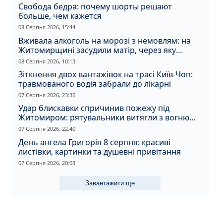
Свобода бедра: почему шорты решают
больше, чем кажется
08 Серпня 2026, 15:44
Вживала алкоголь на морозі з немовлям: на
Житомирщині засудили матір, через яку
дитина отримала обмороження
08 Серпня 2026, 10:13
Зіткнення двох вантажівок на трасі Київ-Чоп:
травмованого водія забрали до лікарні
07 Серпня 2026, 23:35
Удар блискавки спричинив пожежу під
Житомиром: рятувальники витягли з вогню
кота
07 Серпня 2026, 22:40
День ангела Григорія 8 серпня: красиві
листівки, картинки та душевні привітання
07 Серпня 2026, 20:03
Завантажити ще