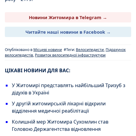
Новини Житомира в Telegram →
Читайте наші новини в Facebook →
Опубліковано в
Місцеві новини
#Теги:
Велосипедисти
,
Підрахунок
велосипедистів
,
Розвиток велосипедної інфраструктури
ЦІКАВІ НОВИНИ ДЛЯ ВАС:
У Житомирі представлять найбільший Тризуб з
дідухів в Україні
У другій житомирській лікарні відкрили
відділення медичної реабілітації
Колишній мер Житомира Сухомлин став
Головою Держагентства відновлення