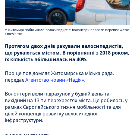
У Житомирі побільшало велосипедистів: волонтери провели перепис Фото:
t.me/zhtmr
Протягом двох днів рахували велосипедистів,
що рухаються містом. В порівнянні з 2018 роком,
їх кількість збільшилась на 40%.
Про це повідомляє Житомирська міська рада,
передає
Агентство новин «Надія».
Волонтери вели підрахунок у будній день та
вихідний на 13-ти перехрестях міста. Це робилось у
рамках Європейського тижня мобільності та для
цілей концепції розвитку велосипедної
інфраструктури.