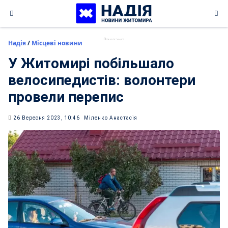
Skip
to
content
Надія
/
Місцеві новини
У Житомирі побільшало
велосипедистів: волонтери
провели перепис
26 Вересня 2023, 10:46
Міленко Анастасія