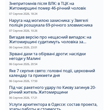
Знепритомнів після ВЛК: в ТЦК на
Житомирщині помер 46-річний чоловік
07 Серпня 2026, 18:24
Наруга над могилою захисника: у Звягелі
поліція розшукала 69-річного зловмисника
07 Серпня 2026, 10:26
Вигадав версію про нещасний випадок: на
Житомирщині судитимуть чоловіка за
вбивство співмешканки
06 Серпня 2026, 23:01
Зірвані дахи та обірвані дроти: наслідки
негоди у Малині
06 Серпня 2026, 20:54
Яке 7 серпня свято: головні події, церковний
календар та прикмети дня
06 Серпня 2026, 17:50
Під час ракетного удару по Києву загинув 20-
річний житель Житомирщини
06 Серпня 2026, 17:21
Услуги архитектора в Одессе: состав проекта,
этапы работы и стоимость