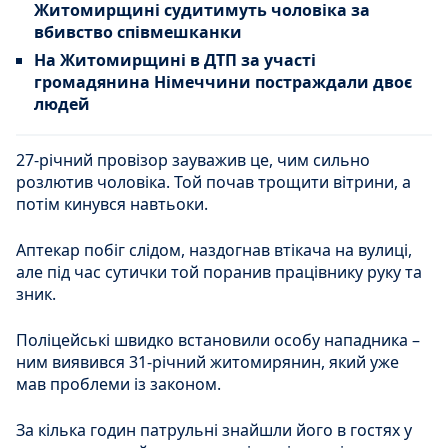
Житомирщині судитимуть чоловіка за
вбивство співмешканки
На Житомирщині в ДТП за участі
громадянина Німеччини постраждали двоє
людей
27-річний провізор зауважив це, чим сильно
розлютив чоловіка. Той почав трощити вітрини, а
потім кинувся навтьоки.
Аптекар побіг слідом, наздогнав втікача на вулиці,
але під час сутички той поранив працівнику руку та
зник.
Поліцейські швидко встановили особу нападника –
ним виявився 31-річний житомирянин, який уже
мав проблеми із законом.
За кілька годин патрульні знайшли його в гостях у