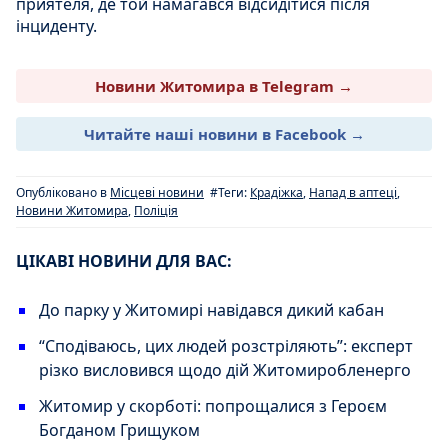
приятеля, де той намагався відсидітися після
інциденту.
Новини Житомира в Telegram →
Читайте наші новини в Facebook →
Опубліковано в
Місцеві новини
#Теги:
Крадіжка
,
Напад в аптеці
,
Новини Житомира
,
Поліція
ЦІКАВІ НОВИНИ ДЛЯ ВАС:
До парку у Житомирі навідався дикий кабан
“Сподіваюсь, цих людей розстріляють”: експерт
різко висловився щодо дій Житомиробленерго
Житомир у скорботі: попрощалися з Героєм
Богданом Грищуком