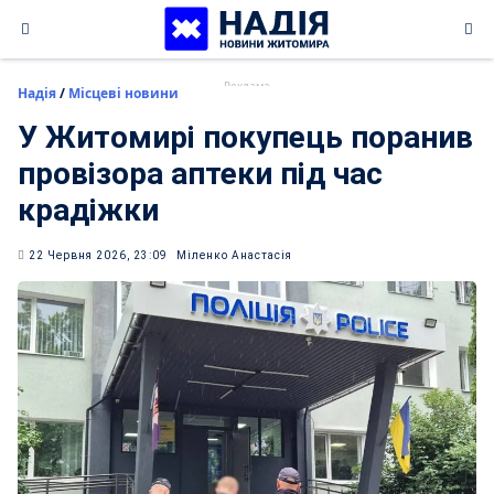
Skip
to
content
Надія
/
Місцеві новини
У Житомирі покупець поранив
провізора аптеки під час
крадіжки
22 Червня 2026, 23:09
Міленко Анастасія