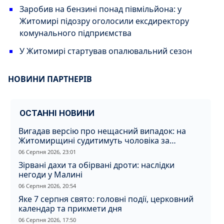
Заробив на бензині понад півмільйона: у
Житомирі підозру оголосили ексдиректору
комунального підприємства
У Житомирі стартував опалювальний сезон
НОВИНИ ПАРТНЕРІВ
ОСТАННІ НОВИНИ
Вигадав версію про нещасний випадок: на
Житомирщині судитимуть чоловіка за
вбивство співмешканки
06 Серпня 2026, 23:01
Зірвані дахи та обірвані дроти: наслідки
негоди у Малині
06 Серпня 2026, 20:54
Яке 7 серпня свято: головні події, церковний
календар та прикмети дня
06 Серпня 2026, 17:50