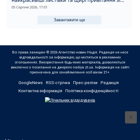
найкрасивіші листівки та щирі привітання зі
святом
05 Серпня 2026, 17:01
Завантажити ще
Всі права захищені © 2026 Агентство новин Надія. Редакція не несе
відповідальності за інформацію, що міститься в рекламних
оголошеннях. Використання будь-яких матеріалів, дозволяється
виключно з посилання на джерело nadiya.zt.ua. Інформація на сайті
призначена для ознайомлення осіб віком 21+.
GoogleNews
RSS-стрічка
Прес-релізи
Редакція
Контактна інформація
Політика конфіденційності