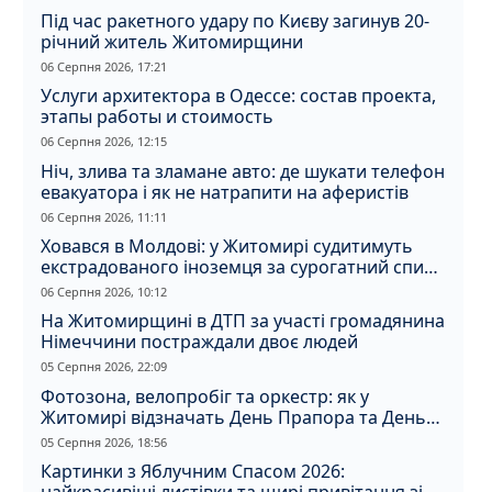
Під час ракетного удару по Києву загинув 20-
річний житель Житомирщини
06 Серпня 2026, 17:21
Услуги архитектора в Одессе: состав проекта,
этапы работы и стоимость
06 Серпня 2026, 12:15
Ніч, злива та зламане авто: де шукати телефон
евакуатора і як не натрапити на аферистів
06 Серпня 2026, 11:11
Ховався в Молдові: у Житомирі судитимуть
екстрадованого іноземця за сурогатний спирт
і відмивання грошей
06 Серпня 2026, 10:12
На Житомирщині в ДТП за участі громадянина
Німеччини постраждали двоє людей
05 Серпня 2026, 22:09
Фотозона, велопробіг та оркестр: як у
Житомирі відзначать День Прапора та День
Незалежності
05 Серпня 2026, 18:56
Картинки з Яблучним Спасом 2026: