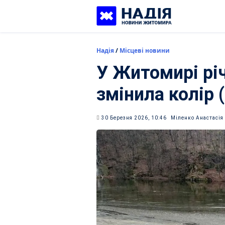
Skip
to
content
Надія
/
Місцеві новини
У Житомирі рі
змінила колір 
30 Березня 2026, 10:46
Міленко Анастасія