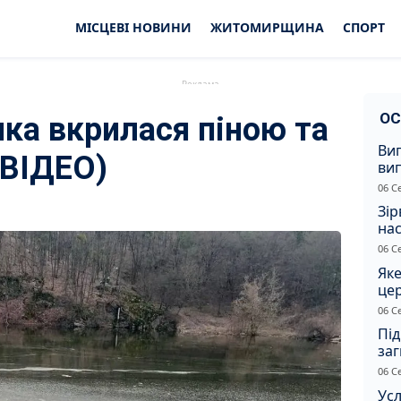
МІСЦЕВІ НОВИНИ
ЖИТОМИРЩИНА
СПОРТ
ОС
чка вкрилася піною та
Ви
(ВІДЕО)
ви
суд
06 С
сп
Зір
нас
06 С
Яке
це
дн
06 С
Під
заг
Жи
06 С
Усл