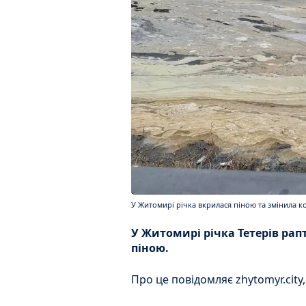
У Житомирі річка вкрилася піною та змінила ко
У Житомирі річка Тетерів ра
піною.
Про це повідомляє zhytomyr.cit