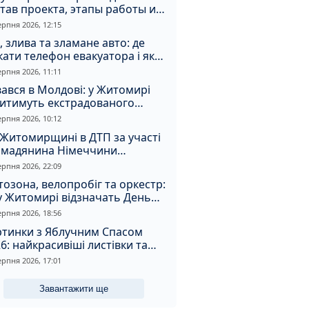
тав проекта, этапы работы и
оимость
ерпня 2026, 12:15
, злива та зламане авто: де
ати телефон евакуатора і як
натрапити на аферистів
ерпня 2026, 11:11
ався в Молдові: у Житомирі
дитимуть екстрадованого
земця за сурогатний спирт і
ерпня 2026, 10:12
дмивання грошей
Житомирщині в ДТП за участі
омадянина Німеччини
страждали двоє людей
ерпня 2026, 22:09
озона, велопробіг та оркестр:
у Житомирі відзначать День
апора та День Незалежності
ерпня 2026, 18:56
ртинки з Яблучним Спасом
6: найкрасивіші листівки та
і привітання зі святом
ерпня 2026, 17:01
Завантажити ще