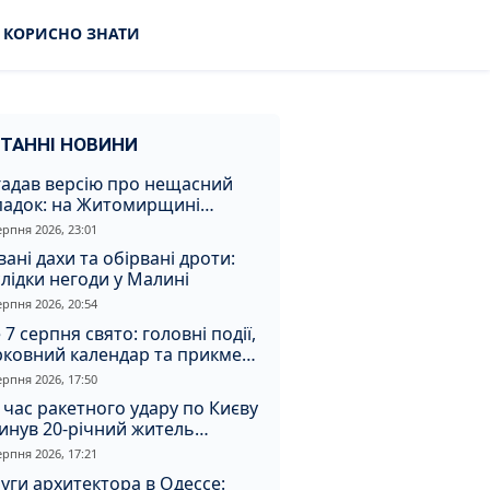
КОРИСНО ЗНАТИ
ТАННІ НОВИНИ
гадав версію про нещасний
падок: на Житомирщині
итимуть чоловіка за вбивство
ерпня 2026, 23:01
івмешканки
вані дахи та обірвані дроти:
лідки негоди у Малині
ерпня 2026, 20:54
 7 серпня свято: головні події,
рковний календар та прикмети
я
ерпня 2026, 17:50
 час ракетного удару по Києву
инув 20-річний житель
томирщини
ерпня 2026, 17:21
уги архитектора в Одессе: