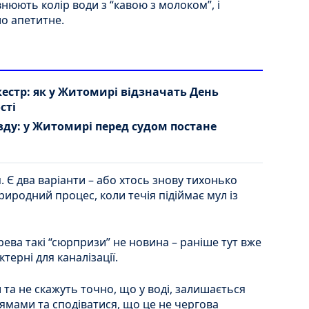
нюють колір води з “кавою з молоком”, і
о апетитне.
кестр: як у Житомирі відзначать День
сті
зду: у Житомирі перед судом постане
 Є два варіанти – або хтось знову тихонько
природний процес, коли течія підіймає мул із
ева такі “сюрпризи” не новина – раніше тут вже
ктерні для каналізації.
 та не скажуть точно, що у воді, залишається
ямами та сподіватися, що це не чергова