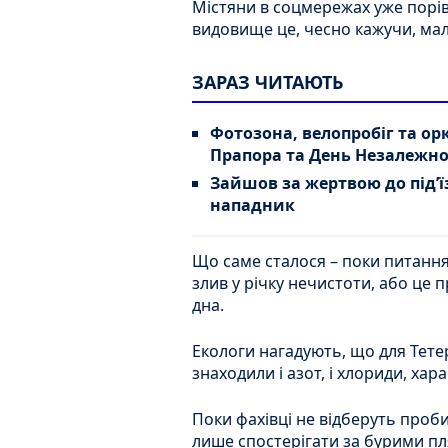
Містяни в соцмережах уже порів
видовище це, чесно кажучи, мал
ЗАРАЗ ЧИТАЮТЬ
Фотозона, велопробіг та ор
Прапора та День Незалежно
Зайшов за жертвою до під’ї
нападник
Що саме сталося – поки питання.
злив у річку нечистоти, або це 
дна.
Екологи нагадують, що для Тетер
знаходили і азот, і хлориди, хара
Поки фахівці не відберуть проби
лише спостерігати за бурими пл