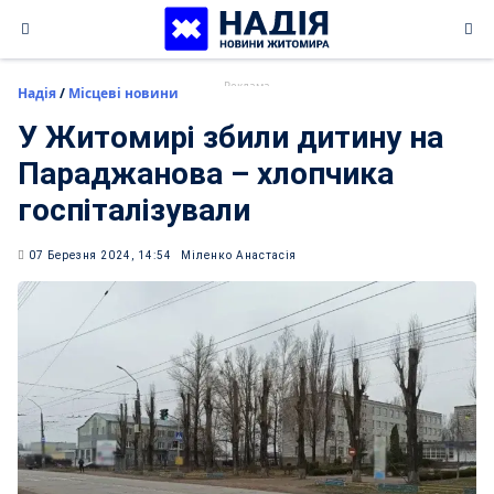
Skip
to
content
Надія
/
Місцеві новини
У Житомирі збили дитину на
Параджанова – хлопчика
госпіталізували
07 Березня 2024, 14:54
Міленко Анастасія