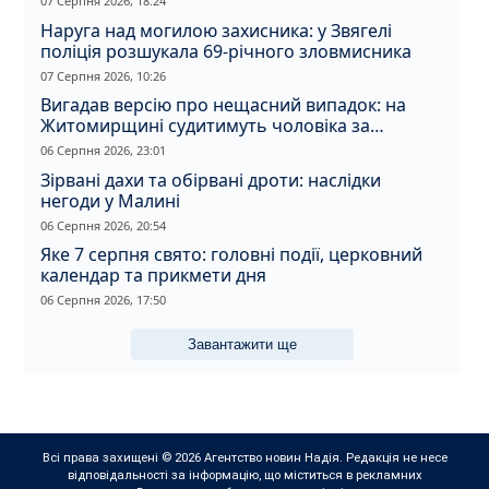
07 Серпня 2026, 18:24
Наруга над могилою захисника: у Звягелі
поліція розшукала 69-річного зловмисника
07 Серпня 2026, 10:26
Вигадав версію про нещасний випадок: на
Житомирщині судитимуть чоловіка за
вбивство співмешканки
06 Серпня 2026, 23:01
Зірвані дахи та обірвані дроти: наслідки
негоди у Малині
06 Серпня 2026, 20:54
Яке 7 серпня свято: головні події, церковний
календар та прикмети дня
06 Серпня 2026, 17:50
Завантажити ще
Всі права захищені © 2026 Агентство новин Надія. Редакція не несе
відповідальності за інформацію, що міститься в рекламних