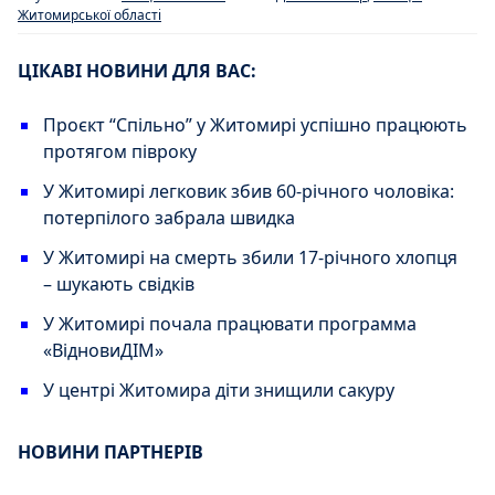
Житомирської області
ЦІКАВІ НОВИНИ ДЛЯ ВАС:
Проєкт “Спільно” у Житомирі успішно працюють
протягом півроку
У Житомирі легковик збив 60-річного чоловіка:
потерпілого забрала швидка
У Житомирі на смерть збили 17-річного хлопця
– шукають свідків
У Житомирі почала працювати программа
«ВідновиДІМ»
У центрі Житомира діти знищили сакуру
НОВИНИ ПАРТНЕРІВ