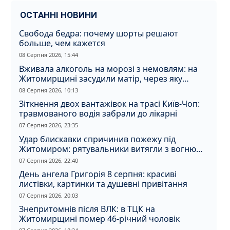
ОСТАННІ НОВИНИ
Свобода бедра: почему шорты решают
больше, чем кажется
08 Серпня 2026, 15:44
Вживала алкоголь на морозі з немовлям: на
Житомирщині засудили матір, через яку
дитина отримала обмороження
08 Серпня 2026, 10:13
Зіткнення двох вантажівок на трасі Київ-Чоп:
травмованого водія забрали до лікарні
07 Серпня 2026, 23:35
Удар блискавки спричинив пожежу під
Житомиром: рятувальники витягли з вогню
кота
07 Серпня 2026, 22:40
День ангела Григорія 8 серпня: красиві
листівки, картинки та душевні привітання
07 Серпня 2026, 20:03
Знепритомнів після ВЛК: в ТЦК на
Житомирщині помер 46-річний чоловік