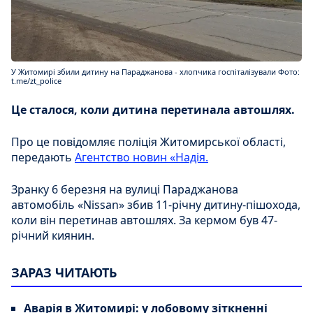
У Житомирі збили дитину на Параджанова - хлопчика госпіталізували Фото:
t.me/zt_police
Це сталося, коли дитина перетинала автошлях.
Про це повідомляє поліція Житомирської області,
передають
Агентство новин «Надія.
Зранку 6 березня на вулиці Параджанова
автомобіль «Nissan» збив 11-річну дитину-пішохода,
коли він перетинав автошлях. За кермом був 47-
річний киянин.
ЗАРАЗ ЧИТАЮТЬ
Аварія в Житомирі: у лобовому зіткненні